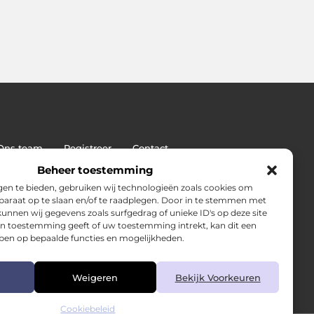
Ons team
Registreer
Contact
: de sleutel tot duurzame SEO-succes
Beheer toestemming
en te bieden, gebruiken wij technologieën zoals cookies om
pparaat op te slaan en/of te raadplegen. Door in te stemmen met
unnen wij gegevens zoals surfgedrag of unieke ID's op deze site
en toestemming geeft of uw toestemming intrekt, kan dit een
ben op bepaalde functies en mogelijkheden.
Weigeren
Bekijk Voorkeuren
Cookiebeleid