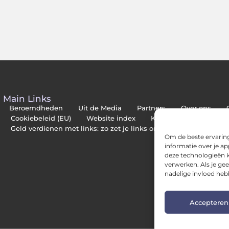
Main Links
Beroemdheden
Uit de Media
Partners
Over ons
Cookiebeleid (EU)
Website index
Kwalitatieve backlinks
Geld verdienen met links: zo zet je links om in inkomsten
Om de beste ervaring
informatie over je a
deze technologieën k
verwerken. Als je ge
nadelige invloed heb
Accepteren