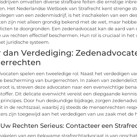
drijven omvatten diverse strafbare feiten die ernstige inbreu
n. Het Nederlandse Wetboek van Strafrecht kent strenge str
plegen van een zedenmisdrijf, is het inschakelen van een d
sten zijn niet alleen grondig bekend met de wet, maar hebb
icten te doorgronden. Een zedenadvocaat kan de aard van 
uw rechten effectief beschermen. Hun rol is cruciaal in he
et juridische systeem.
 dan Verdediging: Zedenadvocate
errechten
ocaten spelen een tweeledige rol. Naast het verdedigen van 
de bescherming van burgerrechten. In zaken van zedendelict
root is, streven deze advocaten naar een evenwichtige bena
htoffer. Dit delicate evenwicht vereist een diepgaande kennis
 principes. Door hun deskundige bijdrage, zorgen zedenadv
eit in de rechtszaal, waarbij zij steeds de mensenrechten re
iters zijn toegewijd aan het verdedigen van uw zaak met de ho
Uw Rechten Serieus: Contacteer een Strafre
hakelen van een bekwame strafrechtadvocaat is van onsch