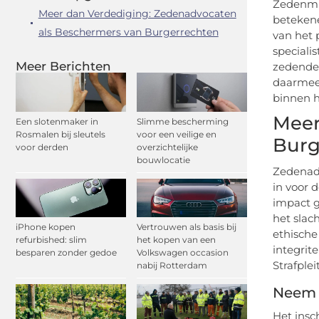
Zedenmis
Meer dan Verdediging: Zedenadvocaten
betekene
als Beschermers van Burgerrechten
van het 
speciali
Meer Berichten
zedendel
daarmee 
binnen h
Meer
Een slotenmaker in
Slimme bescherming
Rosmalen bij sleutels
voor een veilige en
Burg
voor derden
overzichtelijke
bouwlocatie
Zedenadv
in voor 
impact g
het slac
iPhone kopen
Vertrouwen als basis bij
ethische
refurbished: slim
het kopen van een
integrit
besparen zonder gedoe
Volkswagen occasion
Strafple
nabij Rotterdam
Neem 
Het insc