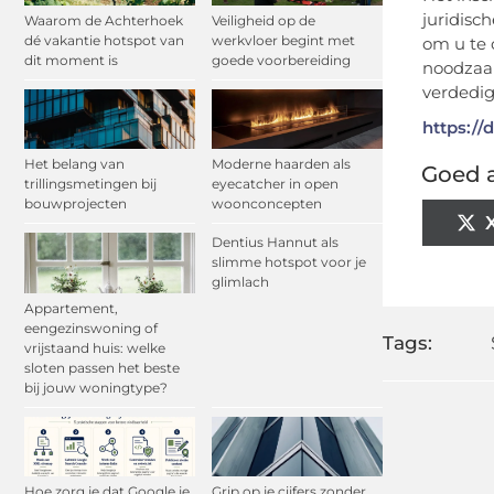
juridisc
Waarom de Achterhoek
Veiligheid op de
dé vakantie hotspot van
werkvloer begint met
om u te 
dit moment is
goede voorbereiding
noodzaak
verdedig
https://d
Het belang van
Moderne haarden als
Goed a
trillingsmetingen bij
eyecatcher in open
bouwprojecten
woonconcepten
Dentius Hannut als
slimme hotspot voor je
glimlach
Appartement,
eengezinswoning of
Tags:
vrijstaand huis: welke
sloten passen het beste
bij jouw woningtype?
Hoe zorg je dat Google je
Grip op je cijfers zonder