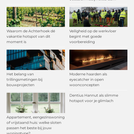
Waarom de Achterhoek dé
Veiligheid op de werkvloer
vakantie hotspot van dit
begint met goede
moment is
voorbereiding
Het belang van
Moderne haarden als
trillingsmetingen bij
eyecatcher in open
bouwprojecten
woonconcepten
Dentius Hannut als slimme
hotspot voor je glimlach
Appartement, eengezinswoning
of vrijstaand huis: welke sloten
passen het beste bij jouw
woningtype?