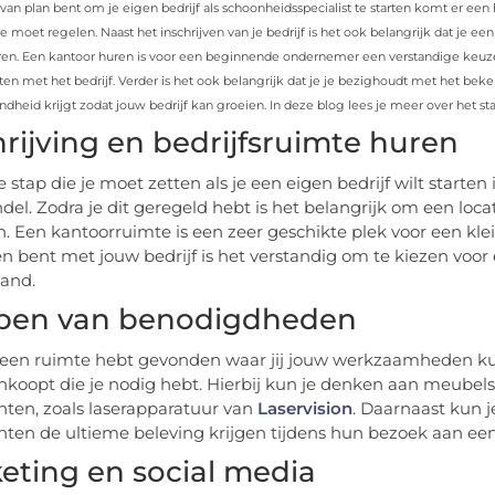
van plan bent om je eigen bedrijf als schoonheidsspecialist te starten komt er e
je moet regelen. Naast het inschrijven van je bedrijf is het ook belangrijk dat je
ren. Een kantoor huren is voor een beginnende ondernemer een verstandige keuze
ten met het bedrijf. Verder is het ook belangrijk dat je je bezighoudt met het be
heid krijgt zodat jouw bedrijf kan groeien. In deze blog lees je meer over het star
hrijving en bedrijfsruimte huren
 stap die je moet zetten als je een eigen bedrijf wilt starten
el. Zodra je dit geregeld hebt is het belangrijk om een loc
n. Een kantoorruimte is een zeer geschikte plek voor een k
 bent met jouw bedrijf is het verstandig om te kiezen voor
pand.
pen van benodigdheden
 een ruimte hebt gevonden waar jij jouw werkzaamheden kunt u
inkoopt die je nodig hebt. Hierbij kun je denken aan meubel
nten, zoals laserapparatuur van
Laservision
. Daarnaast kun j
nten de ultieme beleving krijgen tijdens hun bezoek aan een
eting en social media