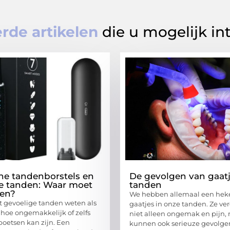
rde artikelen
die u mogelijk in
che tandenborstels en
De gevolgen van gaatj
e tanden: Waar moet
tanden
ten?
We hebben allemaal een hek
 gevoelige tanden weten als
gaatjes in onze tanden. Ze ve
hoe ongemakkelijk of zelfs
niet alleen ongemak en pijn,
 poetsen kan zijn. Een
kunnen ook serieuze gevolg