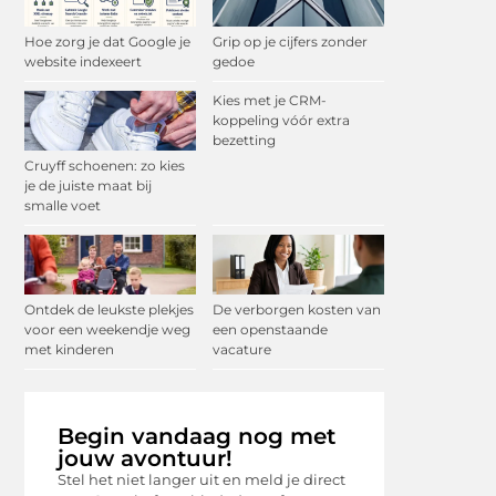
Hoe zorg je dat Google je
Grip op je cijfers zonder
website indexeert
gedoe
Kies met je CRM-
koppeling vóór extra
bezetting
Cruyff schoenen: zo kies
je de juiste maat bij
smalle voet
Ontdek de leukste plekjes
De verborgen kosten van
voor een weekendje weg
een openstaande
met kinderen
vacature
Begin vandaag nog met
jouw avontuur!
Stel het niet langer uit en meld je direct