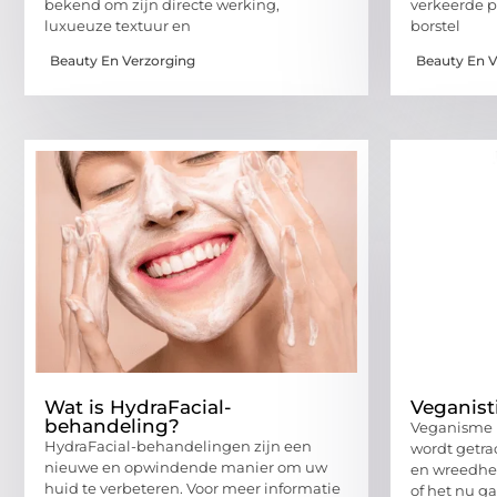
bekend om zijn directe werking,
verkeerde p
luxueuze textuur en
borstel
Beauty En Verzorging
Beauty En V
Wat is HydraFacial-
Veganisti
behandeling?
Veganisme i
HydraFacial-behandelingen zijn een
wordt getra
nieuwe en opwindende manier om uw
en wreedheid
huid te verbeteren. Voor meer informatie
of het nu g