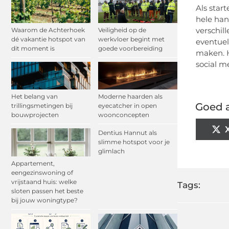
Als star
hele han
verschil
Waarom de Achterhoek
Veiligheid op de
dé vakantie hotspot van
werkvloer begint met
eventuel
dit moment is
goede voorbereiding
maken. H
social m
Het belang van
Moderne haarden als
Goed a
trillingsmetingen bij
eyecatcher in open
bouwprojecten
woonconcepten
Dentius Hannut als
slimme hotspot voor je
glimlach
Appartement,
eengezinswoning of
vrijstaand huis: welke
Tags:
sloten passen het beste
bij jouw woningtype?