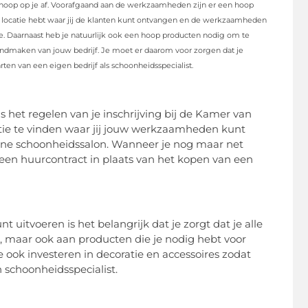
en hoop op je af. Voorafgaand aan de werkzaamheden zijn er een hoop
 een locatie hebt waar jij de klanten kunt ontvangen en de werkzaamheden
. Daarnaast heb je natuurlijk ook een hoop producten nodig om te
kendmaken van jouw bedrijf. Je moet er daarom voor zorgen dat je
ten van een eigen bedrijf als schoonheidsspecialist.
 is het regelen van je inschrijving bij de Kamer van
atie te vinden waar jij jouw werkzaamheden kunt
leine schoonheidssalon. Wanneer je nog maar net
 een huurcontract in plaats van het kopen van een
itvoeren is het belangrijk dat je zorgt dat je alle
s, maar ook aan producten die je nodig hebt voor
e ook investeren in decoratie en accessoires zodat
 schoonheidsspecialist.