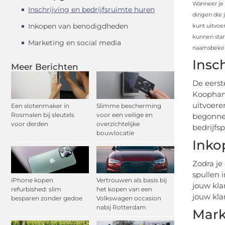
Wanneer je 
Inschrijving en bedrijfsruimte huren
dingen die 
Inkopen van benodigdheden
kunt uitvoe
kunnen star
Marketing en social media
naamsbekend
Insc
Meer Berichten
De eerste
Koophand
uitvoere
Een slotenmaker in
Slimme bescherming
Rosmalen bij sleutels
voor een veilige en
begonnen
voor derden
overzichtelijke
bedrijfs
bouwlocatie
Inko
Zodra je
spullen 
iPhone kopen
Vertrouwen als basis bij
jouw kla
refurbished: slim
het kopen van een
jouw kla
besparen zonder gedoe
Volkswagen occasion
nabij Rotterdam
Mark