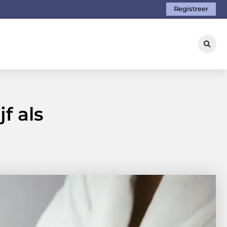
Registreer
f als