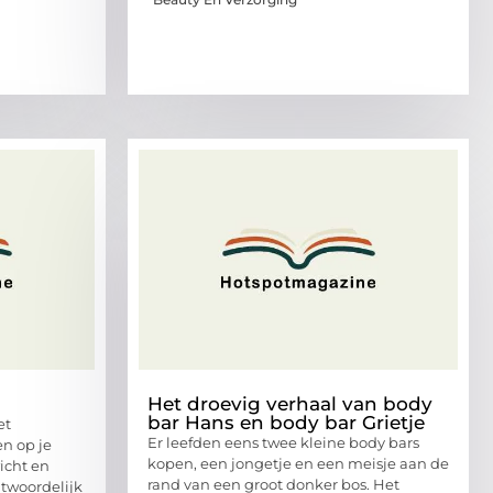
Het droevig verhaal van body
bar Hans en body bar Grietje
et
Er leefden eens twee kleine body bars
en op je
kopen, een jongetje en een meisje aan de
icht en
rand van een groot donker bos. Het
ntwoordelijk