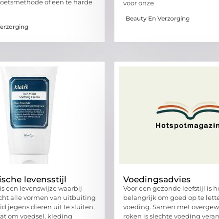
oetsmethode of een te harde
voor onze
Beauty En Verzorging
erzorging
sche levensstijl
Voedingsadvies
s een levenswijze waarbij
Voor een gezonde leefstijl is h
cht alle vormen van uitbuiting
belangrijk om goed op te lett
 jegens dieren uit te sluiten,
voeding. Samen met overgew
aat om voedsel, kleding
roken is slechte voeding vera