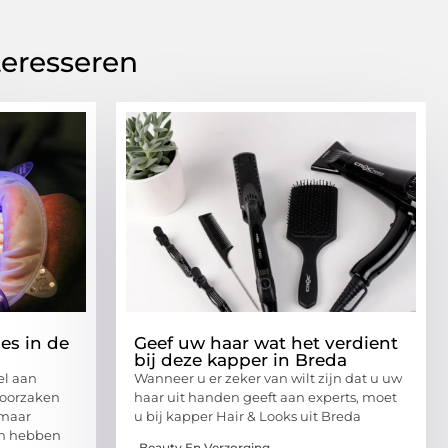
teresseren
es in de
Geef uw haar wat het verdient
bij deze kapper in Breda
el aan
Wanneer u er zeker van wilt zijn dat u uw
roorzaken
haar uit handen geeft aan experts, moet
 maar
u bij kapper Hair & Looks uit Breda
en hebben
Beauty En Verzorging