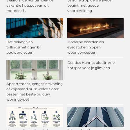
Waarom de Achterhoek dé
Veiligheid op de werkvloer
vakantie hotspot van dit
begint met goede
moment is
voorbereiding
Het belang van
Moderne haarden als
trillingsmetingen bij
eyecatcher in open
bouwprojecten
woonconcepten
Dentius Hannut als slimme
hotspot voor je glimlach
Appartement, eengezinswoning
of vrijstaand huis: welke sloten
passen het beste bij jouw
woningtype?