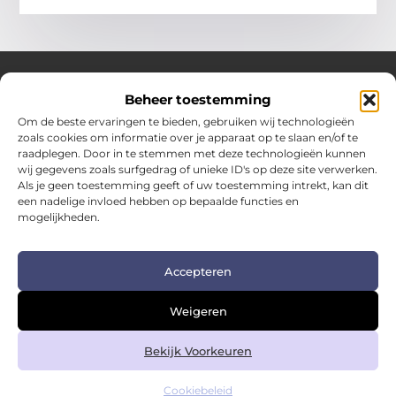
Beheer toestemming
Over Hotspotmagazine
Om de beste ervaringen te bieden, gebruiken wij technologieën
Jouw bron voor inspiratie en handige tips voor het
zoals cookies om informatie over je apparaat op te slaan en/of te
dagelijks leven.
raadplegen. Door in te stemmen met deze technologieën kunnen
Verken een uitgebreide selectie blogs en artikelen
wij gegevens zoals surfgedrag of unieke ID's op deze site verwerken.
boordevol praktische adviezen en verrassende inzichten
Als je geen toestemming geeft of uw toestemming intrekt, kan dit
een nadelige invloed hebben op bepaalde functies en
om het beste uit elke dag te halen.
mogelijkheden.
Bericht categorie
Accepteren
Main Links
Weigeren
Kwalitatieve backlinks: de sleutel tot duurzame SEO-succes
Geld verdienen met links: zo zet je links om in inkomsten
Bekijk Voorkeuren
Cookiebeleid