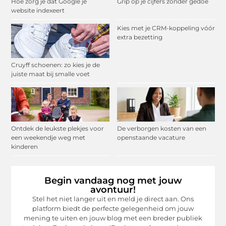
Hoe zorg je dat Google je
Grip op je cijfers zonder gedoe
website indexeert
Kies met je CRM-koppeling vóór
extra bezetting
Cruyff schoenen: zo kies je de
juiste maat bij smalle voet
Ontdek de leukste plekjes voor
De verborgen kosten van een
een weekendje weg met
openstaande vacature
kinderen
Begin vandaag nog met jouw
avontuur!
Stel het niet langer uit en meld je direct aan. Ons
platform biedt de perfecte gelegenheid om jouw
mening te uiten en jouw blog met een breder publiek