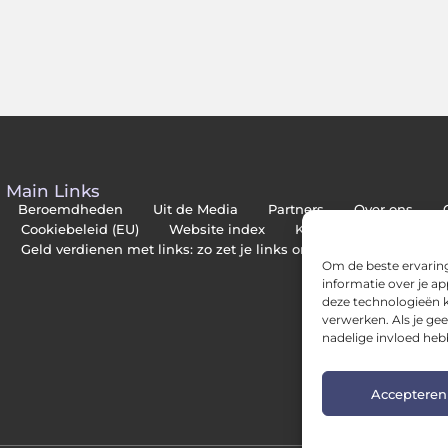
Main Links
Beroemdheden
Uit de Media
Partners
Over ons
Cookiebeleid (EU)
Website index
Kwalitatieve backlinks
Geld verdienen met links: zo zet je links om in inkomsten
Om de beste ervaring
informatie over je a
deze technologieën k
verwerken. Als je ge
nadelige invloed heb
Accepteren