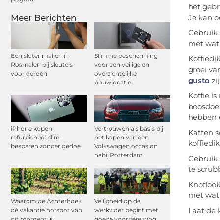
het gebr
Meer Berichten
Je kan 
Gebruik 
met wat 
Een slotenmaker in
Slimme bescherming
Koffiedi
Rosmalen bij sleutels
voor een veilige en
groei va
voor derden
overzichtelijke
gusto
zi
bouwlocatie
Koffie i
boosdoen
hebben e
iPhone kopen
Vertrouwen als basis bij
Katten s
refurbished: slim
het kopen van een
koffiedi
besparen zonder gedoe
Volkswagen occasion
nabij Rotterdam
Gebruik 
te scrub
Knoflook
met wat 
Waarom de Achterhoek
Veiligheid op de
Laat
de
k
dé vakantie hotspot van
werkvloer begint met
dit moment is
goede voorbereiding