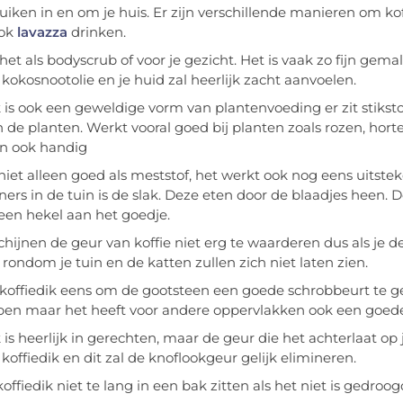
uiken in en om je huis. Er zijn verschillende
manieren
om koff
ook
lavazza
drinken.
het als bodyscrub of voor je gezicht. Het is vaak zo fijn gem
kokosnootolie en je huid zal heerlijk zacht aanvoelen.
k is ook een geweldige vorm van plantenvoeding er zit stikstof
n de planten. Werkt vooral goed bij planten zoals rozen, hort
jn ook handig
s niet alleen goed als meststof, het werkt ook nog eens uitst
ers in de tuin is de slak. Deze eten door de blaadjes heen. Do
en hekel aan het goedje.
chijnen de geur van koffie niet erg te waarderen dus als je d
k rondom je tuin en de katten zullen zich niet laten zien.
koffiedik eens om de gootsteen een goede schrobbeurt te gev
ben maar het heeft voor andere oppervlakken ook een goede 
 is heerlijk in gerechten, maar de geur die het achterlaat op 
koffiedik en dit zal de knoflookgeur gelijk elimineren.
offiedik niet te lang in een bak zitten als het niet is gedro