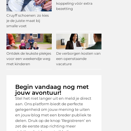
koppeling vóór extra
bezetting
Cruyff schoenen: zo kies
je de juiste maat bij
smalle voet
Ontdek de leukste plekjes
De verborgen kosten van
voor een weekendje weg
een openstaande
met kinderen
vacature
Begin vandaag nog met
jouw avontuur!
Stel het niet langer uit en meld je direct
aan. Ons platform biedt de perfecte
gelegenheid om jouw mening te uiten
en jouw blog met een breder publiek te
delen. Druk op de knop ‘Registreren’ en
zet de eerste stap richting meer