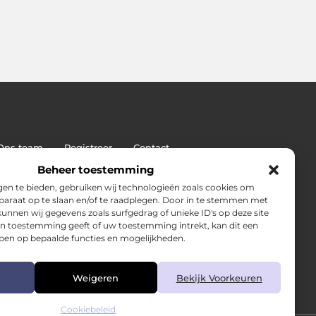
Ons team
Registreer
Contact
: de sleutel tot duurzame SEO-succes
Beheer toestemming
en te bieden, gebruiken wij technologieën zoals cookies om
pparaat op te slaan en/of te raadplegen. Door in te stemmen met
unnen wij gegevens zoals surfgedrag of unieke ID's op deze site
en toestemming geeft of uw toestemming intrekt, kan dit een
ben op bepaalde functies en mogelijkheden.
Weigeren
Bekijk Voorkeuren
Cookiebeleid