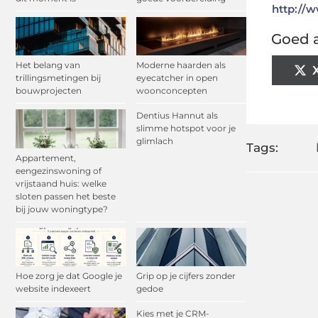
http://w
Goed a
Het belang van
Moderne haarden als
trillingsmetingen bij
eyecatcher in open
bouwprojecten
woonconcepten
Dentius Hannut als
slimme hotspot voor je
glimlach
Tags:
Appartement,
eengezinswoning of
vrijstaand huis: welke
sloten passen het beste
bij jouw woningtype?
Hoe zorg je dat Google je
Grip op je cijfers zonder
website indexeert
gedoe
Kies met je CRM-