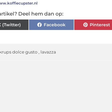
ww.koffiecupster.nl
rtikel? Deel hem dan op:
X (Twitter)
Facebook
Pinterest
krups dolce gusto
,
lavazza