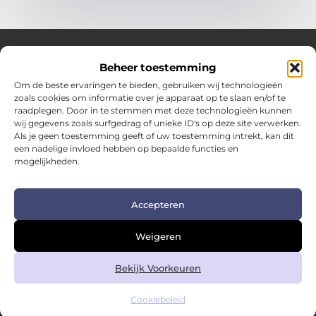
Beheer toestemming
Over Hotspotmagazine
Om de beste ervaringen te bieden, gebruiken wij technologieën
Jouw bron voor inspiratie en handige tips voor het
zoals cookies om informatie over je apparaat op te slaan en/of te
dagelijks leven.
raadplegen. Door in te stemmen met deze technologieën kunnen
Verken een uitgebreide selectie blogs en artikelen
wij gegevens zoals surfgedrag of unieke ID's op deze site verwerken.
boordevol praktische adviezen en verrassende inzichten
Als je geen toestemming geeft of uw toestemming intrekt, kan dit
een nadelige invloed hebben op bepaalde functies en
om het beste uit elke dag te halen.
mogelijkheden.
Bericht categorie
Accepteren
Main Links
Weigeren
Kwalitatieve backlinks: de sleutel tot duurzame SEO-succes
Geld verdienen met links: zo zet je links om in inkomsten
Bekijk Voorkeuren
Cookiebeleid
@2025 www.hotspotmagazine.nl. All Right Reserved.