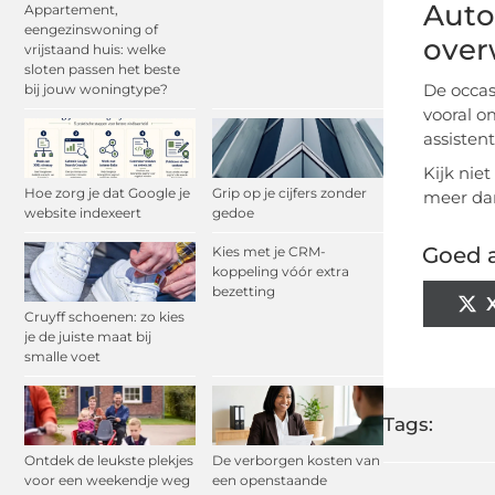
Auto
Appartement,
eengezinswoning of
over
vrijstaand huis: welke
sloten passen het beste
De occasi
bij jouw woningtype?
vooral om
assisten
Kijk nie
Hoe zorg je dat Google je
Grip op je cijfers zonder
meer dan
website indexeert
gedoe
Goed a
Kies met je CRM-
koppeling vóór extra
bezetting
Cruyff schoenen: zo kies
je de juiste maat bij
smalle voet
Tags:
Ontdek de leukste plekjes
De verborgen kosten van
voor een weekendje weg
een openstaande