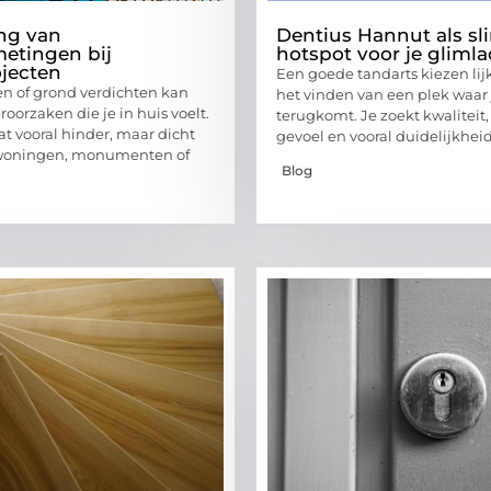
ng van
Dentius Hannut als s
metingen bij
hotspot voor je gliml
jecten
Een goede tandarts kiezen lij
en of grond verdichten kan
het vinden van een plek waar 
eroorzaken die je in huis voelt.
terugkomt. Je zoekt kwaliteit,
at vooral hinder, maar dicht
gevoel en vooral duidelijkheid
 woningen, monumenten of
Blog