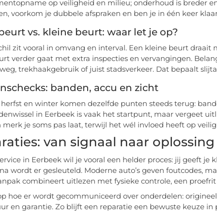
ntopname op veiligheid en milieu; onderhoud is breder e
en, voorkom je dubbele afspraken en ben je in één keer klaar
beurt vs. kleine beurt: waar let je op?
hil zit vooral in omvang en interval. Een kleine beurt draait m
urt verder gaat met extra inspecties en vervangingen. Belangri
lweg, trekhaakgebruik of juist stadsverkeer. Dat bepaalt slijt
nschecks: banden, accu en zicht
 herfst en winter komen dezelfde punten steeds terug: banden
enwissel in Eerbeek is vaak het startpunt, maar vergeet uitli
n merk je soms pas laat, terwijl het wél invloed heeft op veili
raties: van signaal naar oplossin
ervice in Eerbeek wil je vooral een helder proces: jij geeft je k
na wordt er gesleuteld. Moderne auto’s geven foutcodes, maa
npak combineert uitlezen met fysieke controle, een proefrit
op hoe er wordt gecommuniceerd over onderdelen: origineel, 
ur en garantie. Zo blijft een reparatie een bewuste keuze in 