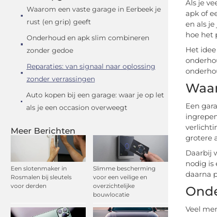
Als je v
Waarom een vaste garage in Eerbeek je
apk of e
rust (en grip) geeft
en als j
hoe het 
Onderhoud en apk slim combineren
Het idee
zonder gedoe
onderhou
Reparaties: van signaal naar oplossing
onderhou
zonder verrassingen
Waar
Auto kopen bij een garage: waar je op let
Een garag
als je een occasion overweegt
ingrepen
verlicht
Meer Berichten
grotere 
Daarbij 
nodig is 
Een slotenmaker in
Slimme bescherming
daarna p
Rosmalen bij sleutels
voor een veilige en
voor derden
overzichtelijke
Onde
bouwlocatie
Veel men