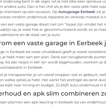
eel onderweg bent in de regio, wil je niet elke keer opnieuw
en andere auto. Dan is het chill als je één vaste plek hebt wa
e je oriënteert op een occasion. Op
Autogarage Eerbeek
zie j
proces rondom onderhoud, reparatie en verkoop meestal is i
 van een vaste garage draait niet om “loyaal zijn omdat het
dslijn op, je weet hoe er gecommuniceerd wordt, en je maakt
dshistorie en de staat van je auto.
om een vaste garage in Eerbeek je
e in Eerbeek als vaste uitvalsbasis geeft je vooral consistent
; je hebt meer aan een plan. Denk aan terugkerende punten z
ing. Als dat netjes in één lijn wordt bijgehouden, voorkom je 
autoreparatie in Eerbeek.
wil je transparantie: je wil vooraf snappen wat er gebeurt,
en welke opties je hebt. Het werkt het prettigst als eerst dui
as kijkt naar timing en budget. Zo blijft auto-onderhoud in 
rhoud en apk slim combineren z
sen plannen een apk-keuring in Eerbeek los van onderhoud,