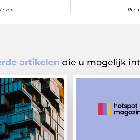
de zon
Recht
rde artikelen
die u mogelijk in