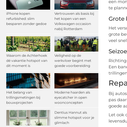
een mome
te plann
iPhone kopen
Vertrouwen als basis bij
Grote 
refurbished: slim
het kopen van een
besparen zonder gedoe
Volkswagen occasion
Het versc
nabij Rotterdam
grote be
veel sne
Seizoe
Waarom de Achterhoek
Veiligheid op de
Richting
dé vakantie hotspot van
werkvloer begint met
dit moment is
goede voorbereiding
Een band
trillinge
Repa
Het belang van
Moderne haarden als
Bij autos
trillingsmetingen bij
eyecatcher in open
pas daar
bouwprojecten
woonconcepten
goede aa
Dentius Hannut als
Let ook 
slimme hotspot voor je
levensdu
glimlach