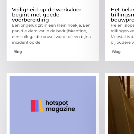
Veiligheid op de werkvloer
Het bela
begint met goede
trillings
voorbereiding
bouwpro
Een ongeluk zit in een klein hoekje. Een
Heien, slop
pan die vlam vat in de bedrijfskantine,
trillingen v
een collega die onwel wordt of een bijna-
Meestal is d
incident op de
bij oudere
Blog
Blog