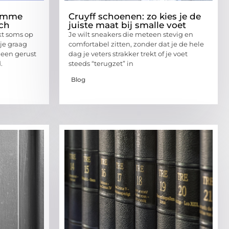
limme
Cruyff schoenen: zo kies je de
ach
juiste maat bij smalle voet
kt soms op
Je wilt sneakers die meteen stevig en
je graag
comfortabel zitten, zonder dat je de hele
 een gerust
dag je veters strakker trekt of je voet
.
steeds “terugzet” in
Blog