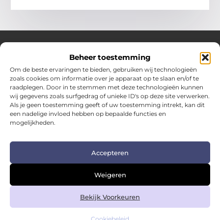
Beheer toestemming
Over Hotspotmagazine
Om de beste ervaringen te bieden, gebruiken wij technologieën
Jouw bron voor inspiratie en handige tips voor het
zoals cookies om informatie over je apparaat op te slaan en/of te
dagelijks leven.
raadplegen. Door in te stemmen met deze technologieën kunnen
Verken een uitgebreide selectie blogs en artikelen
wij gegevens zoals surfgedrag of unieke ID's op deze site verwerken.
boordevol praktische adviezen en verrassende inzichten
Als je geen toestemming geeft of uw toestemming intrekt, kan dit
een nadelige invloed hebben op bepaalde functies en
om het beste uit elke dag te halen.
mogelijkheden.
Bericht categorie
Accepteren
Main Links
Weigeren
Kwalitatieve backlinks: de sleutel tot duurzame SEO-succes
Geld verdienen met links: zo zet je links om in inkomsten
Bekijk Voorkeuren
Cookiebeleid