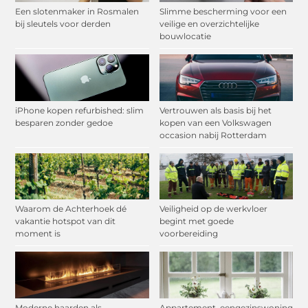
Een slotenmaker in Rosmalen
Slimme bescherming voor een
bij sleutels voor derden
veilige en overzichtelijke
bouwlocatie
iPhone kopen refurbished: slim
Vertrouwen als basis bij het
besparen zonder gedoe
kopen van een Volkswagen
occasion nabij Rotterdam
Waarom de Achterhoek dé
Veiligheid op de werkvloer
vakantie hotspot van dit
begint met goede
moment is
voorbereiding
Moderne haarden als
Appartement, eengezinswoning