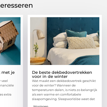
teresseren
 met je
De beste dekbedovertrekken
voor in de winter
r veel
Wat maakt een dekbedovertrek geschikt
inanciële
voor de winter? Wanneer de
temperaturen dalen, is niets zo belangrijk
es extra
als een warme en comfortabele
slaapomgeving. Sleepworld.be weet dat
Woningen