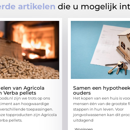
rde artikelen
die u mogelijk in
elen van Agricola
Samen een hypotheek
n Verba pellets
ouders
ods.nl zijn we trots op ons
Het kopen van een huis is voo
rtiment aan hoogwaardige
mensen één van de grootste f
r verschillende toepassingen.
stappen in hun leven. Voor
ze topproducten zijn Agricola
jongvolwassenen kan dit proc
erba pellets.
uitdagend
Woningen