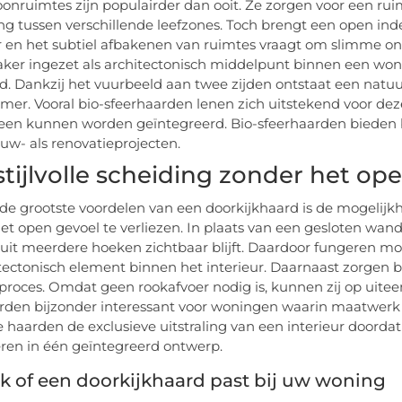
nruimtes zijn populairder dan ooit. Ze zorgen voor een ruimt
ng tussen verschillende leefzones. Toch brengt een open in
er en het subtiel afbakenen van ruimtes vraagt om slimme
aker ingezet als architectonisch middelpunt binnen een won
d. Dankzij het vuurbeeld aan twee zijden ontstaat een natu
mer. Vooral bio-sfeerhaarden lenen zich uitstekend voor dez
een kunnen worden geïntegreerd. Bio-sfeerhaarden bieden 
w- als renovatieprojecten.
stijlvolle scheiding zonder het ope
de grootste voordelen van een doorkijkhaard is de mogelijkh
et open gevoel te verliezen. In plaats van een gesloten wan
uit meerdere hoeken zichtbaar blijft. Daardoor fungeren mo
itectonisch element binnen het interieur. Daarnaast zorgen bio
roces. Omdat geen rookafvoer nodig is, kunnen zij op uitee
rden bijzonder interessant voor woningen waarin maatwerk 
haarden de exclusieve uitstraling van een interieur doordat 
en in één geïntegreerd ontwerp.
 of een doorkijkhaard past bij uw woning