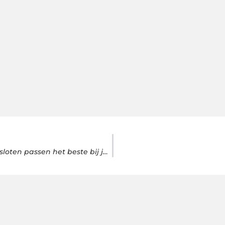
Appartement, eengezinswoning of vrijstaand huis: welke sloten passen het beste bij jouw woningtype?