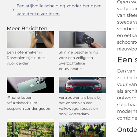
Open woo
Een stijlvolle scheiding zonder het open
verbindi
karakter te verliezen
van sfe
steeds v
Meer Berichten
voorbeel
en eetka
schoorst
nieuwbou
Een slotenmaker in
Slimme bescherming
Een 
Rosmalen bij sleutels
voor een veilige en
voor derden
overzichtelijke
bouwlocatie
Een van 
zonder h
vuur van
als arch
ontwerpp
iPhone kopen
Vertrouwen als basis bij
refurbished: slim
het kopen van een
sfeerhaa
besparen zonder gedoe
Volkswagen occasion
moderne 
nabij Rotterdam
combiner
Ontdek