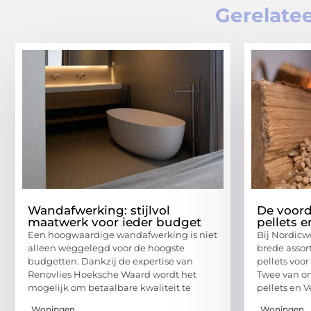
Gerelatee
Wandafwerking: stijlvol
De voord
maatwerk voor ieder budget
pellets e
Een hoogwaardige wandafwerking is niet
Bij Nordicwo
alleen weggelegd voor de hoogste
brede asso
budgetten. Dankzij de expertise van
pellets voo
Renovlies Hoeksche Waard wordt het
Twee van on
mogelijk om betaalbare kwaliteit te
pellets en V
Woningen
Woningen