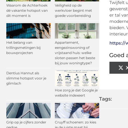
Twijfelt
Waarom de Achterhoek
Veiligheid op de
gewenste
dé vakantie hotspot van
werkvloer begint met
er tal v
dit moment is
goede voorbereiding
moderne
bieden. 
interieu
Het belang van
Appartement,
https://
trillingsmetingen bij
eengezinswoning of
bouwprojecten
vrijstaand huis: welke
Goed a
sloten passen het beste
bij jouw woningtype?
Dentius Hannut als
slimme hotspot voor je
glimlach
Hoe zorg je dat Google je
website indexeert
Tags:
Grip op je cijfers zonder
Cruyff schoenen: zo kies
gedoe
je de juiste maat bij