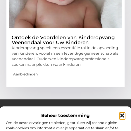
Ontdek de Voordelen van Kinderopvang
Veenendaal voor Uw Kinderen
Kinderopvang speelt een essentiële rol in de opvoeding
van kinderen, vooral in een levendige gemeenschap als
Veenendaal. Ouders en kinderopvangprofessionals
zoeken naar plekken waar kinderen
Aanbiedingen
Beheer toestemming
Over Hotspotmagazine
Om de beste ervaringen te bieden, gebruiken wij technologieën
Jouw bron voor inspiratie en handige tips voor het
zoals cookies om informatie over je apparaat op te slaan en/of te