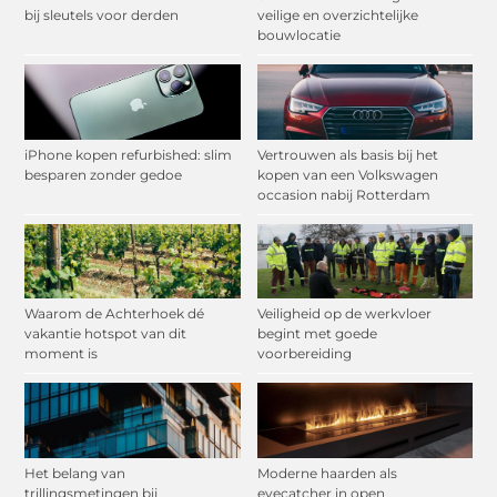
bij sleutels voor derden
veilige en overzichtelijke
bouwlocatie
iPhone kopen refurbished: slim
Vertrouwen als basis bij het
besparen zonder gedoe
kopen van een Volkswagen
occasion nabij Rotterdam
Waarom de Achterhoek dé
Veiligheid op de werkvloer
vakantie hotspot van dit
begint met goede
moment is
voorbereiding
Het belang van
Moderne haarden als
trillingsmetingen bij
eyecatcher in open