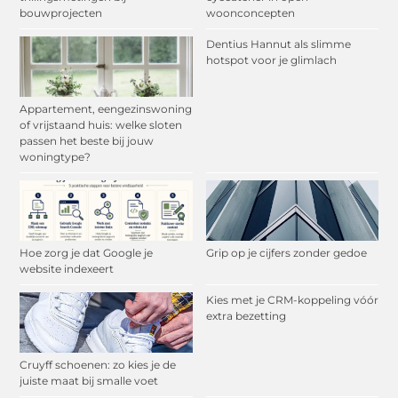
bouwprojecten
woonconcepten
Dentius Hannut als slimme
hotspot voor je glimlach
Appartement, eengezinswoning
of vrijstaand huis: welke sloten
passen het beste bij jouw
woningtype?
Hoe zorg je dat Google je
Grip op je cijfers zonder gedoe
website indexeert
Kies met je CRM-koppeling vóór
extra bezetting
Cruyff schoenen: zo kies je de
juiste maat bij smalle voet