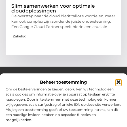
Slim samenwerken voor optimale
cloudoplossingen
De overstap naar de cloud biedt talloze voordelen, maar
kan ook complex zijn zonder de juiste ondersteuning.
Een Google Cloud Partner speelt hierin een cruciale
Zakelijk
Beheer toestemming
Over Hotspotmagazine
Om de beste ervaringen te bieden, gebruiken wij technologieën
Jouw bron voor inspiratie en handige tips voor het
zoals cookies om informatie over je apparaat op te slaan en/of te
dagelijks leven.
raadplegen. Door in te stemmen met deze technologieën kunnen
Verken een uitgebreide selectie blogs en artikelen
wij gegevens zoals surfgedrag of unieke ID's op deze site verwerken.
boordevol praktische adviezen en verrassende inzichten
Als je geen toestemming geeft of uw toestemming intrekt, kan dit
een nadelige invloed hebben op bepaalde functies en
om het beste uit elke dag te halen.
mogelijkheden.
Bericht categorie