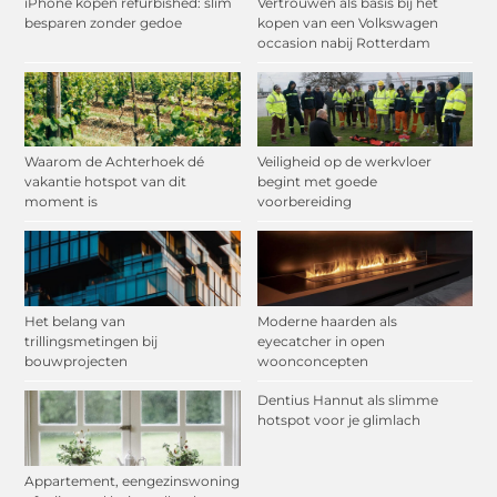
iPhone kopen refurbished: slim
Vertrouwen als basis bij het
besparen zonder gedoe
kopen van een Volkswagen
occasion nabij Rotterdam
Waarom de Achterhoek dé
Veiligheid op de werkvloer
vakantie hotspot van dit
begint met goede
moment is
voorbereiding
Het belang van
Moderne haarden als
trillingsmetingen bij
eyecatcher in open
bouwprojecten
woonconcepten
Dentius Hannut als slimme
hotspot voor je glimlach
Appartement, eengezinswoning