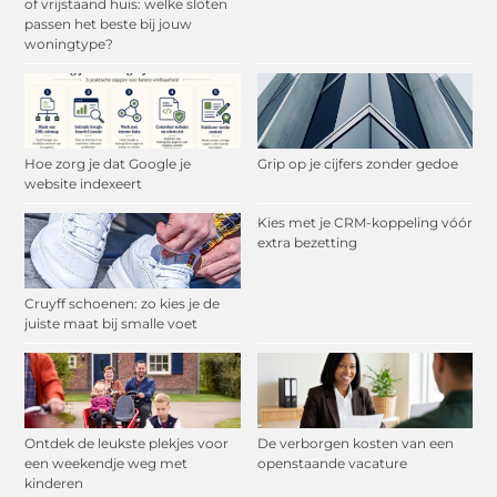
of vrijstaand huis: welke sloten
passen het beste bij jouw
woningtype?
Hoe zorg je dat Google je
Grip op je cijfers zonder gedoe
website indexeert
Kies met je CRM-koppeling vóór
extra bezetting
Cruyff schoenen: zo kies je de
juiste maat bij smalle voet
Ontdek de leukste plekjes voor
De verborgen kosten van een
een weekendje weg met
openstaande vacature
kinderen