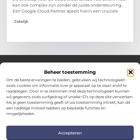
kan ook complex zijn zonder de juiste ondersteuning.
Een Google Cloud Partner speelt hierin een cruciale
Zakelijk
Beheer toestemming
Over Hotspotmagazine
Om de beste ervaringen te bieden, gebruiken wij technologieën
Jouw bron voor inspiratie en handige tips voor het
zoals cookies om informatie over je apparaat op te slaan en/of te
dagelijks leven.
raadplegen. Door in te stemmen met deze technologieën kunnen
Verken een uitgebreide selectie blogs en artikelen
wij gegevens zoals surfgedrag of unieke ID's op deze site verwerken.
boordevol praktische adviezen en verrassende inzichten
Als je geen toestemming geeft of uw toestemming intrekt, kan dit
een nadelige invloed hebben op bepaalde functies en
om het beste uit elke dag te halen.
mogelijkheden.
Bericht categorie
Accepteren