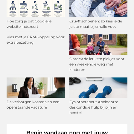
Hoe zorg je dat Google je
Cruyff schoenen: zo kies je de
website indexeert
juiste maat bij smalle voet
Kies met je CRM-koppeling vóór
extra bezetting
Ontdek de leukste plekjes voor
een weekendje weg met
kinderen
De verborgen kosten van een
Fysiotherapeut Apeldoorn:
openstaande vacature
deskundige hulp bij pijn en
herstel
Begin vandaag nog met jouw