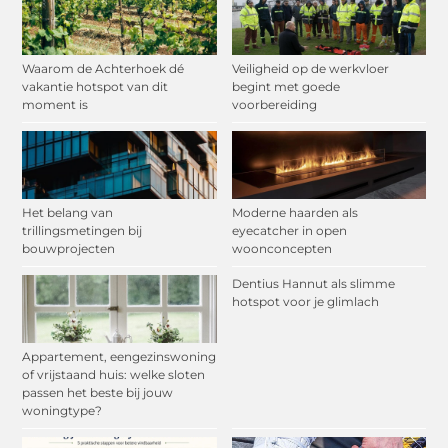
Waarom de Achterhoek dé
Veiligheid op de werkvloer
vakantie hotspot van dit
begint met goede
moment is
voorbereiding
Het belang van
Moderne haarden als
trillingsmetingen bij
eyecatcher in open
bouwprojecten
woonconcepten
Dentius Hannut als slimme
hotspot voor je glimlach
Appartement, eengezinswoning
of vrijstaand huis: welke sloten
passen het beste bij jouw
woningtype?