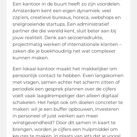
Een kantoor in de buurt heeft zo zijn voordelen.
Amsterdam kent een eigen dynamiek: veel
zzp’ers, creatieve bureaus, horeca, webshops en
snelgroeiende startups. Een administratief
partner die die wereld kent, sluit beter aan bij
jouw realiteit. Denk aan
seizoensdrukte
,
projectmatig werken of internationale klanten –
zaken die je boekhouding net wat complexer
kunnen maken.
Een lokaal kantoor maakt het makkelijker om
persoonlijk contact te hebben. Even langskomen
met vragen, samen achter het scherm zitten of
periodiek een gesprek plannen over de cijfers
voelt vaak laagdrempeliger dan alleen digitaal
schakelen. Het helpt ook om doelen concreter te
maken: wil je een buffer opbouwen, investeren
in personeel of juist werken aan meer
winstgevendheid? Door dit samen in kaart te
brengen, worden je cijfers een hulpmiddel om
keuzes te maken, in plaats van iets dat je vooral