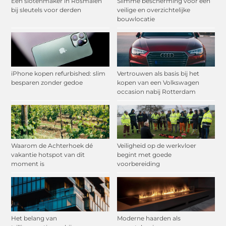
Een slotenmaker in Rosmalen
Slimme bescherming voor een
bij sleutels voor derden
veilige en overzichtelijke
bouwlocatie
iPhone kopen refurbished: slim
Vertrouwen als basis bij het
besparen zonder gedoe
kopen van een Volkswagen
occasion nabij Rotterdam
Waarom de Achterhoek dé
Veiligheid op de werkvloer
vakantie hotspot van dit
begint met goede
moment is
voorbereiding
Het belang van
Moderne haarden als