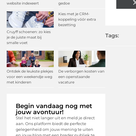
website indexeert
gedoe
Kies met je CRM-
koppeling vóór extra
bezetting
Cruyff schoenen: zo kies
Tags:
je de juiste maat bij
smalle voet
Ontdek de leukste plekjes
De verborgen kosten van
voor een weekendje weg
een openstaande
met kinderen
vacature
Begin vandaag nog met
jouw avontuur!
Stel het niet langer uit en meld je direct
aan. Ons platform biedt de perfecte
gelegenheid om jouw mening te uiten
en jouw blog met een breder publiek te