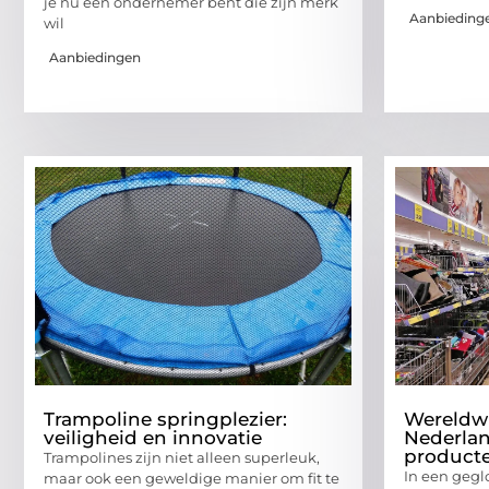
je nu een ondernemer bent die zijn merk
Aanbieding
wil
Aanbiedingen
Trampoline springplezier:
Wereldwi
veiligheid en innovatie
Nederlan
product
Trampolines zijn niet alleen superleuk,
In een gegl
maar ook een geweldige manier om fit te