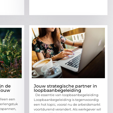
jn de
Jouw strategische partner in
 jouw
loopbaanbegeleiding
De essentie van loopbaanbegeleiding
alleen een
Loopbaanbegeleiding is tegenwoordig
verlengstuk
een hot topic, vooral nu de arbeidsmarkt
ntspannen,
voortdurend verandert. Als werkgever wil