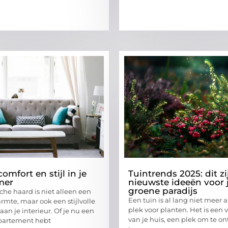
mfort en stijl in je
Tuintrends 2025: dit zi
mer
nieuwste ideeën voor
groene paradijs
che haard is niet alleen een
Een tuin is al lang niet meer 
rmte, maar ook een stijlvolle
plek voor planten. Het is een 
an je interieur. Of je nu een
van je huis, een plek om te o
artement hebt