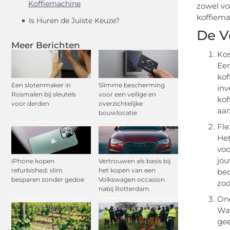
Koffiemachine
zowel vo
koffiema
Is Huren de Juiste Keuze?
De V
Meer Berichten
Ko
Een
kof
Een slotenmaker in
Slimme bescherming
inv
Rosmalen bij sleutels
voor een veilige en
kof
voor derden
overzichtelijke
aan
bouwlocatie
Fle
Het
voo
jou
iPhone kopen
Vertrouwen als basis bij
refurbished: slim
het kopen van een
bed
besparen zonder gedoe
Volkswagen occasion
zod
nabij Rotterdam
On
Wan
gee