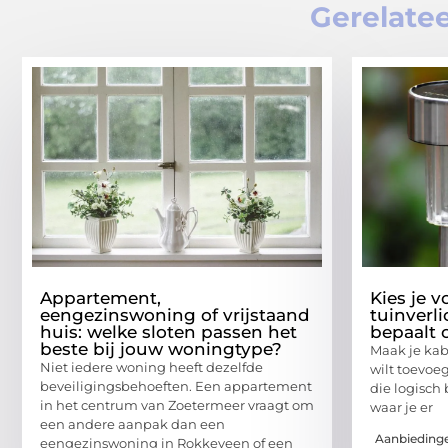
Gerelatee
Appartement,
Kies je v
eengezinswoning of vrijstaand
tuinverl
huis: welke sloten passen het
bepaalt o
beste bij jouw woningtype?
Maak je kabe
Niet iedere woning heeft dezelfde
wilt toevoeg
beveiligingsbehoeften. Een appartement
die logisch 
in het centrum van Zoetermeer vraagt om
waar je er
een andere aanpak dan een
Aanbieding
eengezinswoning in Rokkeveen of een