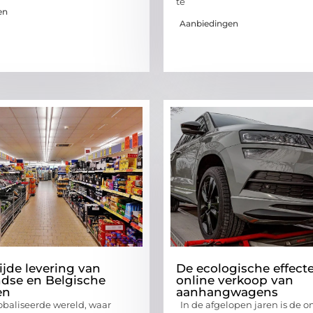
te
en
Aanbiedingen
jde levering van
De ecologische effect
dse en Belgische
online verkoop van
en
aanhangwagens
obaliseerde wereld, waar
In de afgelopen jaren is de o