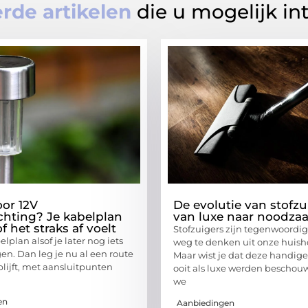
rde artikelen
die u mogelijk in
oor 12V
De evolutie van stofzu
ichting? Je kabelplan
van luxe naar noodza
f het straks af voelt
Stofzuigers zijn tegenwoordig
lplan alsof je later nog iets
weg te denken uit onze huis
en. Dan leg je nu al een route
Maar wist je dat deze handig
blijft, met aansluitpunten
ooit als luxe werden beschou
we
en
Aanbiedingen