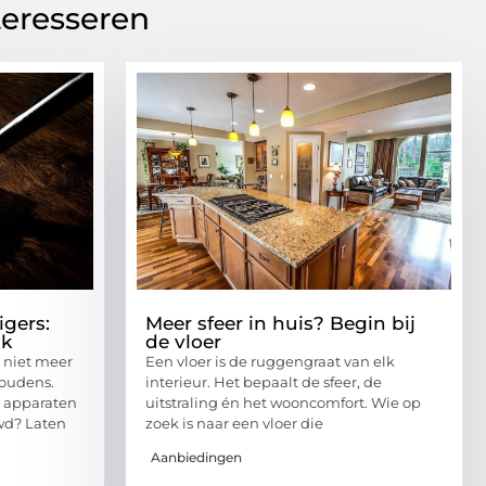
teresseren
igers:
Meer sfeer in huis? Begin bij
ak
de vloer
 niet meer
Een vloer is de ruggengraat van elk
houdens.
interieur. Het bepaalt de sfeer, de
e apparaten
uitstraling én het wooncomfort. Wie op
wd? Laten
zoek is naar een vloer die
Aanbiedingen