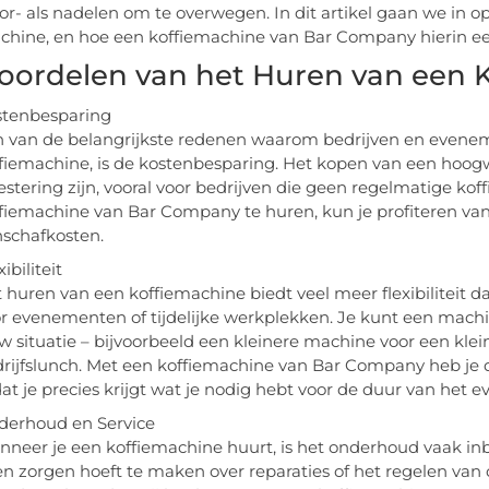
or- als nadelen om te overwegen. In dit artikel gaan we in 
chine, en hoe een koffiemachine van Bar Company hierin een
oordelen van het Huren van een 
stenbesparing
 van de belangrijkste redenen waarom bedrijven en evenem
fiemachine, is de kostenbesparing. Het kopen van een hoog
estering zijn, vooral voor bedrijven die geen regelmatige ko
fiemachine van Bar Company te huren, kun je profiteren van
schafkosten.
xibiliteit
 huren van een koffiemachine biedt veel meer flexibiliteit d
r evenementen of tijdelijke werkplekken. Je kunt een machin
w situatie – bijvoorbeeld een kleinere machine voor een kl
rijfslunch. Met een koffiemachine van Bar Company heb je 
at je precies krijgt wat je nodig hebt voor de duur van het e
derhoud en Service
neer je een koffiemachine huurt, is het onderhoud vaak inbe
n zorgen hoeft te maken over reparaties of het regelen van