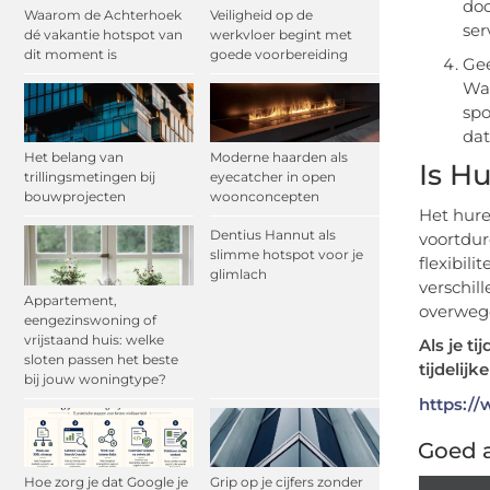
doo
Waarom de Achterhoek
Veiligheid op de
ser
dé vakantie hotspot van
werkvloer begint met
dit moment is
goede voorbereiding
Gee
Wan
spo
dat
Het belang van
Moderne haarden als
Is H
trillingsmetingen bij
eyecatcher in open
bouwprojecten
woonconcepten
Het hure
Dentius Hannut als
voortdur
slimme hotspot voor je
flexibil
glimlach
verschil
Appartement,
overwege
eengezinswoning of
vrijstaand huis: welke
Als je t
sloten passen het beste
tijdelij
bij jouw woningtype?
https:/
Goed a
Hoe zorg je dat Google je
Grip op je cijfers zonder