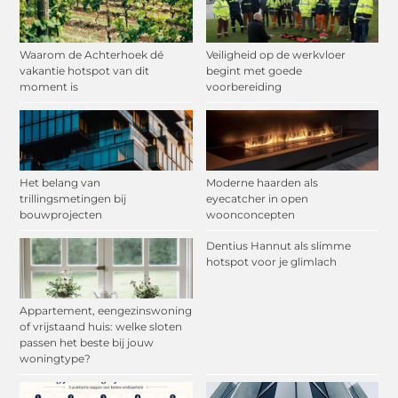
Waarom de Achterhoek dé
Veiligheid op de werkvloer
vakantie hotspot van dit
begint met goede
moment is
voorbereiding
Het belang van
Moderne haarden als
trillingsmetingen bij
eyecatcher in open
bouwprojecten
woonconcepten
Dentius Hannut als slimme
hotspot voor je glimlach
Appartement, eengezinswoning
of vrijstaand huis: welke sloten
passen het beste bij jouw
woningtype?