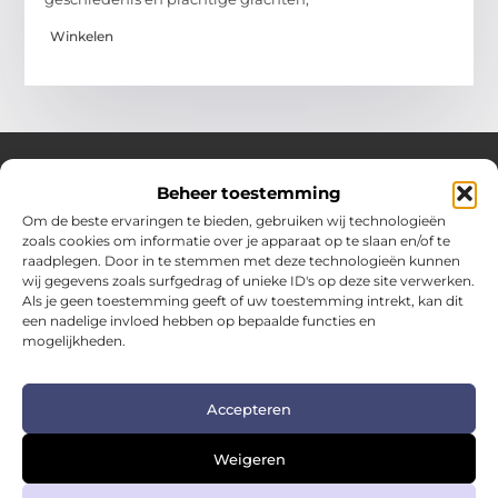
Winkelen
Beheer toestemming
Over Hotspotmagazine
Om de beste ervaringen te bieden, gebruiken wij technologieën
Jouw bron voor inspiratie en handige tips voor het
zoals cookies om informatie over je apparaat op te slaan en/of te
dagelijks leven.
raadplegen. Door in te stemmen met deze technologieën kunnen
Verken een uitgebreide selectie blogs en artikelen
wij gegevens zoals surfgedrag of unieke ID's op deze site verwerken.
boordevol praktische adviezen en verrassende inzichten
Als je geen toestemming geeft of uw toestemming intrekt, kan dit
een nadelige invloed hebben op bepaalde functies en
om het beste uit elke dag te halen.
mogelijkheden.
Bericht categorie
Accepteren
Main Links
Weigeren
Kwalitatieve backlinks: de sleutel tot duurzame SEO-succes
Geld verdienen met links: zo zet je links om in inkomsten