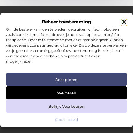
Beheer toestemming
Over Hotspotmagazine
Om de beste ervaringen te bieden, gebruiken wij technologieën
Jouw bron voor inspiratie en handige tips voor het
zoals cookies om informatie over je apparaat op te slaan en/of te
dagelijks leven.
raadplegen. Door in te stemmen met deze technologieën kunnen
Verken een uitgebreide selectie blogs en artikelen
wij gegevens zoals surfgedrag of unieke ID's op deze site verwerken.
boordevol praktische adviezen en verrassende inzichten
Als je geen toestemming geeft of uw toestemming intrekt, kan dit
een nadelige invloed hebben op bepaalde functies en
om het beste uit elke dag te halen.
mogelijkheden.
Bericht categorie
Accepteren
Main Links
Weigeren
Kwalitatieve backlinks: de sleutel tot duurzame SEO-succes
Geld verdienen met links: zo zet je links om in inkomsten
Bekijk Voorkeuren
Cookiebeleid
@2025 www.hotspotmagazine.nl. All Right Reserved.