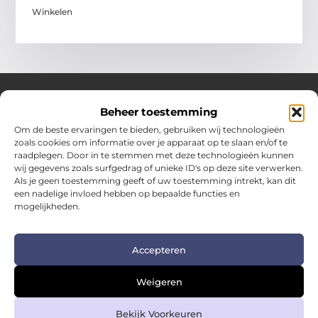
Winkelen
Beheer toestemming
Over Hotspotmagazine
Om de beste ervaringen te bieden, gebruiken wij technologieën
Jouw bron voor inspiratie en handige tips voor het
zoals cookies om informatie over je apparaat op te slaan en/of te
dagelijks leven.
raadplegen. Door in te stemmen met deze technologieën kunnen
Verken een uitgebreide selectie blogs en artikelen
wij gegevens zoals surfgedrag of unieke ID's op deze site verwerken.
boordevol praktische adviezen en verrassende inzichten
Als je geen toestemming geeft of uw toestemming intrekt, kan dit
een nadelige invloed hebben op bepaalde functies en
om het beste uit elke dag te halen.
mogelijkheden.
Bericht categorie
Accepteren
Main Links
Weigeren
Kwalitatieve backlinks: de sleutel tot duurzame SEO-succes
Geld verdienen met links: zo zet je links om in inkomsten
Bekijk Voorkeuren