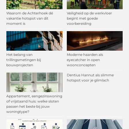
Waarom de Achterhoek dé
Veiligheid op de werkvloer
vakantie hotspot van dit
begint met goede
moment is
voorbereiding
Het belang van
Moderne haarden als
trillingsmetingen bij
eyecatcher in open
bouwprojecten
woonconcepten
Dentius Hannut als slimme
hotspot voor je glimlach
Appartement, eengezinswoning
of vrijstaand huis: welke sloten
passen het beste bij jouw
woningtype?