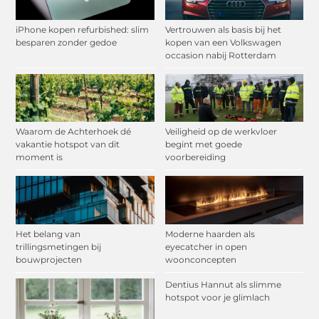
iPhone kopen refurbished: slim
Vertrouwen als basis bij het
besparen zonder gedoe
kopen van een Volkswagen
occasion nabij Rotterdam
Waarom de Achterhoek dé
Veiligheid op de werkvloer
vakantie hotspot van dit
begint met goede
moment is
voorbereiding
Het belang van
Moderne haarden als
trillingsmetingen bij
eyecatcher in open
bouwprojecten
woonconcepten
Dentius Hannut als slimme
hotspot voor je glimlach