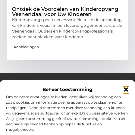
Ontdek de Voordelen van Kinderopvang
Veenendaal voor Uw Kinderen
Kinderopvang speelt een essentiële rol in de opvoeding
van kinderen, vooral in een levendige gemeenschap als
Veenendaal. Ouders en kinderopvangprofessionals
zoeken naar plekken waar kinderen
Aanbiedingen
Beheer toestemming
Over Hotspotmagazine
Om de beste ervaringen te bieden, gebruiken wij technologieën
Jouw bron voor inspiratie en handige tips voor het
zoals cookies om informatie over je apparaat op te slaan en/of te
dagelijks leven.
raadplegen. Door in te stemmen met deze technologieën kunnen
Verken een uitgebreide selectie blogs en artikelen
wij gegevens zoals surfgedrag of unieke ID's op deze site verwerken.
boordevol praktische adviezen en verrassende inzichten
Als je geen toestemming geeft of uw toestemming intrekt, kan dit
een nadelige invloed hebben op bepaalde functies en
om het beste uit elke dag te halen.
mogelijkheden.