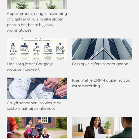
Appartement, eengezinswoning
of vrijstaand huis: welke sloten
passen het beste bij jouw
woningtype?
Hoe zorg je dat Google je
Grip op je cijfers zonder gedoe
website indexeert
Kies met je CRM-koppeling vóór
extra bezetting
Cruyff schoenen: zo kies je de
juiste maat bij smalle voet