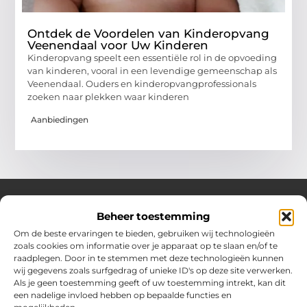
Ontdek de Voordelen van Kinderopvang
Veenendaal voor Uw Kinderen
Kinderopvang speelt een essentiële rol in de opvoeding
van kinderen, vooral in een levendige gemeenschap als
Veenendaal. Ouders en kinderopvangprofessionals
zoeken naar plekken waar kinderen
Aanbiedingen
Beheer toestemming
Over Hotspotmagazine
Om de beste ervaringen te bieden, gebruiken wij technologieën
Jouw bron voor inspiratie en handige tips voor het
zoals cookies om informatie over je apparaat op te slaan en/of te
dagelijks leven.
raadplegen. Door in te stemmen met deze technologieën kunnen
Verken een uitgebreide selectie blogs en artikelen
wij gegevens zoals surfgedrag of unieke ID's op deze site verwerken.
boordevol praktische adviezen en verrassende inzichten
Als je geen toestemming geeft of uw toestemming intrekt, kan dit
een nadelige invloed hebben op bepaalde functies en
om het beste uit elke dag te halen.