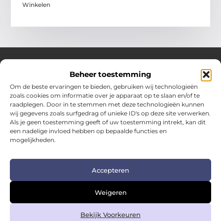
Winkelen
Beheer toestemming
Over Hotspotmagazine
Om de beste ervaringen te bieden, gebruiken wij technologieën
Jouw bron voor inspiratie en handige tips voor het
zoals cookies om informatie over je apparaat op te slaan en/of te
dagelijks leven.
raadplegen. Door in te stemmen met deze technologieën kunnen
Verken een uitgebreide selectie blogs en artikelen
wij gegevens zoals surfgedrag of unieke ID's op deze site verwerken.
boordevol praktische adviezen en verrassende inzichten
Als je geen toestemming geeft of uw toestemming intrekt, kan dit
een nadelige invloed hebben op bepaalde functies en
om het beste uit elke dag te halen.
mogelijkheden.
Bericht categorie
Accepteren
Main Links
Weigeren
Kwalitatieve backlinks: de sleutel tot duurzame SEO-succes
Geld verdienen met links: zo zet je links om in inkomsten
Bekijk Voorkeuren