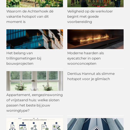
Waarom de Achterhoek dé
Veiligheid op de werkvloer
vakantie hotspot van dit
begint met goede
moment is
voorbereiding
Het belang van
Moderne haarden als
trillingsmetingen bij
eyecatcher in open
bouwprojecten
woonconcepten
Dentius Hannut als slimme
hotspot voor je glimlach
Appartement, eengezinswoning
of vrijstaand huis: welke sloten
passen het beste bij jouw
woningtype?