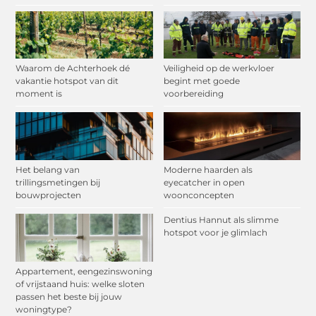
Waarom de Achterhoek dé
Veiligheid op de werkvloer
vakantie hotspot van dit
begint met goede
moment is
voorbereiding
Het belang van
Moderne haarden als
trillingsmetingen bij
eyecatcher in open
bouwprojecten
woonconcepten
Dentius Hannut als slimme
hotspot voor je glimlach
Appartement, eengezinswoning
of vrijstaand huis: welke sloten
passen het beste bij jouw
woningtype?