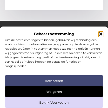
Beheer toestemming
Over Hotspotmagazine
Om de beste ervaringen te bieden, gebruiken wij technologieën
Jouw bron voor inspiratie en handige tips voor het
zoals cookies om informatie over je apparaat op te slaan en/of te
dagelijks leven.
raadplegen. Door in te stemmen met deze technologieën kunnen
Verken een uitgebreide selectie blogs en artikelen
wij gegevens zoals surfgedrag of unieke ID's op deze site verwerken.
boordevol praktische adviezen en verrassende inzichten
Als je geen toestemming geeft of uw toestemming intrekt, kan dit
een nadelige invloed hebben op bepaalde functies en
om het beste uit elke dag te halen.
mogelijkheden.
Bericht categorie
Accepteren
Main Links
Weigeren
Kwalitatieve backlinks: de sleutel tot duurzame SEO-succes
Geld verdienen met links: zo zet je links om in inkomsten
Bekijk Voorkeuren