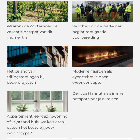
Waarom de Achterhoek dé
Veiligheid op de werkvloer
vakantie hotspot van dit
begint met goede
moment is
voorbereiding
Het belang van
Moderne haarden als
trillingsmetingen bij
eyecatcher in open
bouwprojecten
woonconcepten
Dentius Hannut als slimme
hotspot voor je glimlach
Appartement, eengezinswoning
of vrijstaand huis: welke sloten
passen het beste bij jouw
woningtype?