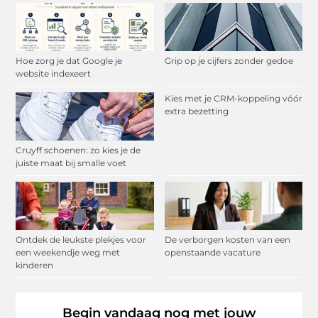
Hoe zorg je dat Google je
Grip op je cijfers zonder gedoe
website indexeert
Kies met je CRM-koppeling vóór
extra bezetting
Cruyff schoenen: zo kies je de
juiste maat bij smalle voet
Ontdek de leukste plekjes voor
De verborgen kosten van een
een weekendje weg met
openstaande vacature
kinderen
Begin vandaag nog met jouw