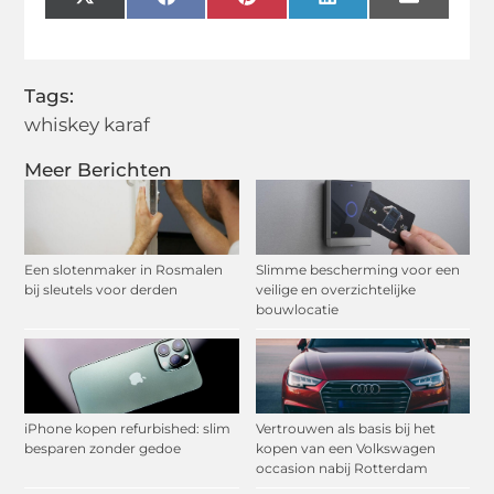
X
Facebook
Pinterest
LinkedIn
Email
(Twitter)
Tags:
whiskey karaf
Meer Berichten
Een slotenmaker in Rosmalen
Slimme bescherming voor een
bij sleutels voor derden
veilige en overzichtelijke
bouwlocatie
iPhone kopen refurbished: slim
Vertrouwen als basis bij het
besparen zonder gedoe
kopen van een Volkswagen
occasion nabij Rotterdam