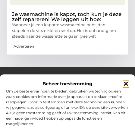
Je wasmachine is kapot, toch kun je deze
zelf repareren! We leggen uit hoe:
Wanneer je een kapotte wasmachine hebt, dan
stapelen de vieze kleren snel op. Het is onhandig om
steeds naar de wasserette te gaan (wie wilt
Adverteren
Beheer toestemming
Over Hotspotmagazine
Om de beste ervaringen te bieden, gebruiken wij technologieën
Jouw bron voor inspiratie en handige tips voor het
zoals cookies om informatie over je apparaat op te slaan en/of te
dagelijks leven.
raadplegen. Door in te stemmen met deze technologieën kunnen
Verken een uitgebreide selectie blogs en artikelen
wij gegevens zoals surfgedrag of unieke ID's op deze site verwerken.
boordevol praktische adviezen en verrassende inzichten
Als je geen toestemming geeft of uw toestemming intrekt, kan dit
een nadelige invloed hebben op bepaalde functies en
om het beste uit elke dag te halen.
mogelijkheden.
Bericht categorie