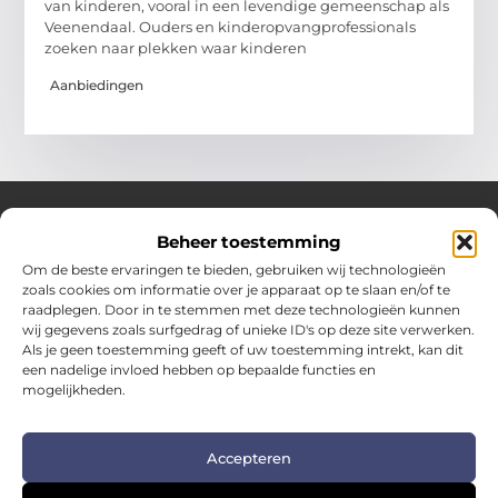
van kinderen, vooral in een levendige gemeenschap als
Veenendaal. Ouders en kinderopvangprofessionals
zoeken naar plekken waar kinderen
Aanbiedingen
Beheer toestemming
Over Hotspotmagazine
Om de beste ervaringen te bieden, gebruiken wij technologieën
Jouw bron voor inspiratie en handige tips voor het
zoals cookies om informatie over je apparaat op te slaan en/of te
dagelijks leven.
raadplegen. Door in te stemmen met deze technologieën kunnen
Verken een uitgebreide selectie blogs en artikelen
wij gegevens zoals surfgedrag of unieke ID's op deze site verwerken.
boordevol praktische adviezen en verrassende inzichten
Als je geen toestemming geeft of uw toestemming intrekt, kan dit
een nadelige invloed hebben op bepaalde functies en
om het beste uit elke dag te halen.
mogelijkheden.
Bericht categorie
Accepteren