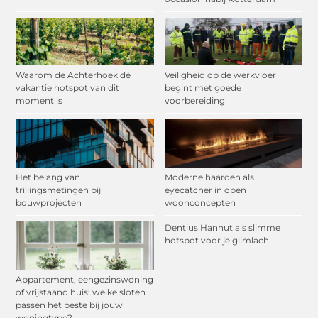
Waarom de Achterhoek dé
Veiligheid op de werkvloer
vakantie hotspot van dit
begint met goede
moment is
voorbereiding
Het belang van
Moderne haarden als
trillingsmetingen bij
eyecatcher in open
bouwprojecten
woonconcepten
Dentius Hannut als slimme
hotspot voor je glimlach
Appartement, eengezinswoning
of vrijstaand huis: welke sloten
passen het beste bij jouw
woningtype?