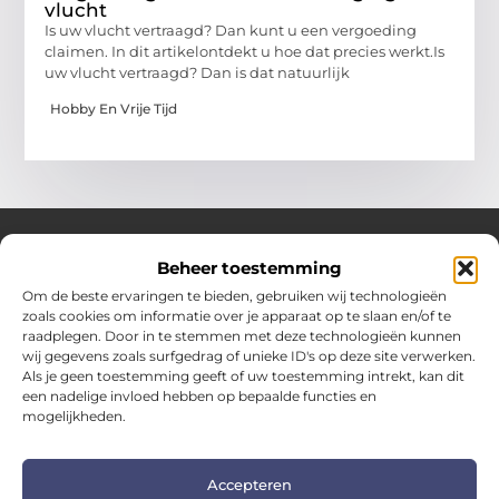
vlucht
Is uw vlucht vertraagd? Dan kunt u een vergoeding
claimen. In dit artikelontdekt u hoe dat precies werkt.Is
uw vlucht vertraagd? Dan is dat natuurlijk
Hobby En Vrije Tijd
Beheer toestemming
Over Hotspotmagazine
Om de beste ervaringen te bieden, gebruiken wij technologieën
Jouw bron voor inspiratie en handige tips voor het
zoals cookies om informatie over je apparaat op te slaan en/of te
dagelijks leven.
raadplegen. Door in te stemmen met deze technologieën kunnen
Verken een uitgebreide selectie blogs en artikelen
wij gegevens zoals surfgedrag of unieke ID's op deze site verwerken.
boordevol praktische adviezen en verrassende inzichten
Als je geen toestemming geeft of uw toestemming intrekt, kan dit
een nadelige invloed hebben op bepaalde functies en
om het beste uit elke dag te halen.
mogelijkheden.
Bericht categorie
Accepteren