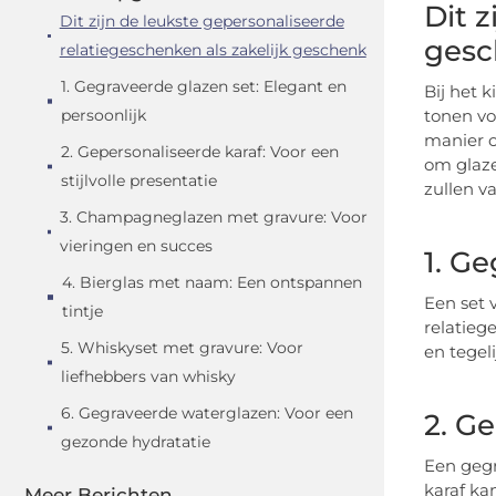
Dit 
Dit zijn de leukste gepersonaliseerde
gesc
relatiegeschenken als zakelijk geschenk
1. Gegraveerde glazen set: Elegant en
Bij het 
persoonlijk
tonen vo
manier o
2. Gepersonaliseerde karaf: Voor een
om glaze
stijlvolle presentatie
zullen va
3. Champagneglazen met gravure: Voor
vieringen en succes
1. G
4. Bierglas met naam: Een ontspannen
Een set 
tintje
relatieg
5. Whiskyset met gravure: Voor
en tegel
liefhebbers van whisky
6. Gegraveerde waterglazen: Voor een
2. Ge
gezonde hydratatie
Een gegr
karaf ka
Meer Berichten