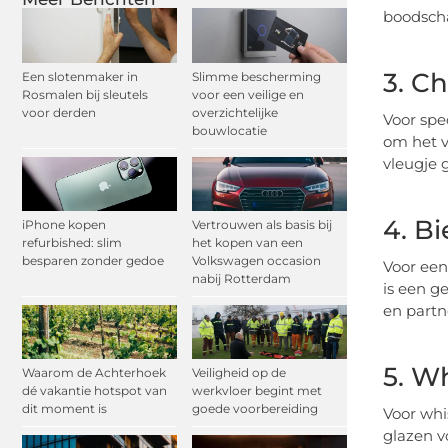
boodscha
3. C
Een slotenmaker in
Slimme bescherming
Rosmalen bij sleutels
voor een veilige en
voor derden
overzichtelijke
Voor spe
bouwlocatie
om het v
vleugje 
4. B
iPhone kopen
Vertrouwen als basis bij
refurbished: slim
het kopen van een
besparen zonder gedoe
Volkswagen occasion
Voor een
nabij Rotterdam
is een g
en partn
5. W
Waarom de Achterhoek
Veiligheid op de
dé vakantie hotspot van
werkvloer begint met
dit moment is
goede voorbereiding
Voor whi
glazen v