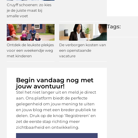
Cruyff schoenen: zo kies
je de juiste maat bij
smalle voet
Tags:
Ontdek de leukste plekjes
De verborgen kosten van
voor een weekendje weg
een openstaande
met kinderen
vacature
Begin vandaag nog met
jouw avontuur!
Stel het niet langer uit en meld je direct
aan. Ons platform biedt de perfecte
gelegenheid om jouw mening te uiten
en jouw blog met een breder publiek te
delen. Druk op de knop ‘Registreren’ en
zet de eerste stap richting meer
zichtbaarheid en ontwikkeling.