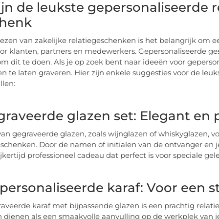
zijn de leukste gepersonaliseerde r
henk
kiezen van zakelijke relatiegeschenken is het belangrijk om e
or klanten, partners en medewerkers. Gepersonaliseerde 
m dit te doen. Als je op zoek bent naar ideeën voor gepers
n te laten graveren. Hier zijn enkele suggesties voor de l
llen:
egraveerde glazen set: Elegant en 
van gegraveerde glazen, zoals wijnglazen of whiskyglazen, vo
eschenken. Door de namen of initialen van de ontvanger en je 
ijkertijd professioneel cadeau dat perfect is voor speciale g
personaliseerde karaf: Voor een st
aveerde karaf met bijpassende glazen is een prachtig relatie
n dienen als een smaakvolle aanvulling op de werkplek van je