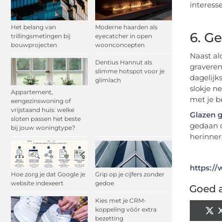
interesse
Het belang van
Moderne haarden als
6. G
trillingsmetingen bij
eyecatcher in open
bouwprojecten
woonconcepten
Naast al
Dentius Hannut als
graveren
slimme hotspot voor je
dagelijk
glimlach
slokje n
Appartement,
met je be
eengezinswoning of
vrijstaand huis: welke
Glazen 
sloten passen het beste
gedaan o
bij jouw woningtype?
herinner
https://
Hoe zorg je dat Google je
Grip op je cijfers zonder
website indexeert
gedoe
Goed a
Kies met je CRM-
koppeling vóór extra
bezetting