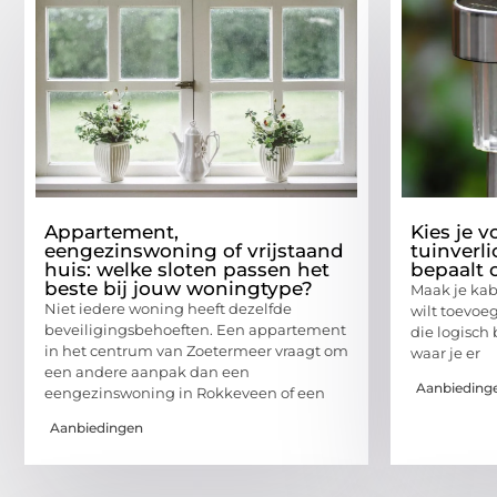
Appartement,
Kies je v
eengezinswoning of vrijstaand
tuinverl
huis: welke sloten passen het
bepaalt o
beste bij jouw woningtype?
Maak je kabe
Niet iedere woning heeft dezelfde
wilt toevoeg
beveiligingsbehoeften. Een appartement
die logisch 
in het centrum van Zoetermeer vraagt om
waar je er
een andere aanpak dan een
Aanbieding
eengezinswoning in Rokkeveen of een
Aanbiedingen