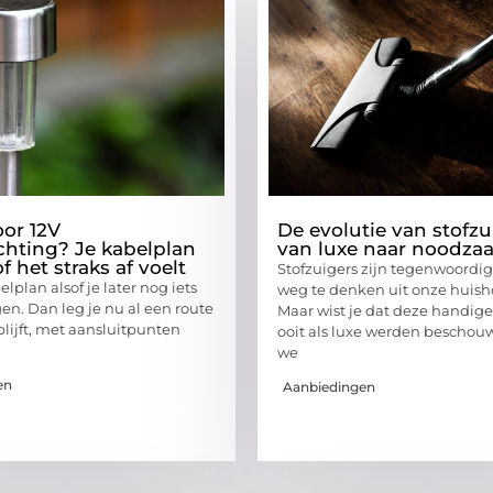
oor 12V
De evolutie van stofzu
ichting? Je kabelplan
van luxe naar noodza
f het straks af voelt
Stofzuigers zijn tegenwoordig
lplan alsof je later nog iets
weg te denken uit onze huis
en. Dan leg je nu al een route
Maar wist je dat deze handig
blijft, met aansluitpunten
ooit als luxe werden beschou
we
en
Aanbiedingen