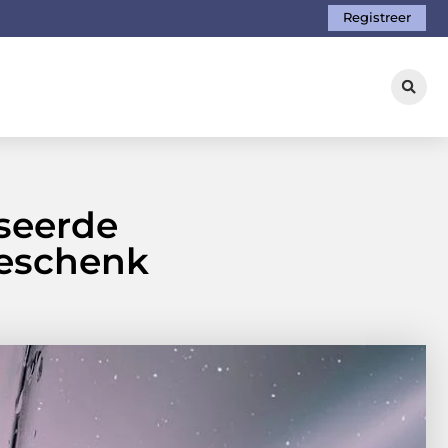
Registreer
iseerde
geschenk