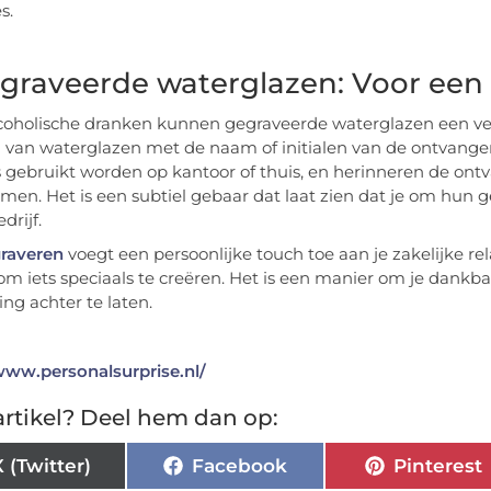
s.
egraveerde waterglazen: Voor een
coholische dranken kunnen gegraveerde waterglazen een verf
 van waterglazen met de naam of initialen van de ontvanger
s gebruikt worden op kantoor of thuis, en herinneren de ont
emen. Het is een subtiel gebaar dat laat zien dat je om hun g
drijf.
graveren
voegt een persoonlijke touch toe aan je zakelijke re
m iets speciaals te creëren. Het is een manier om je dankbaa
ing achter te laten.
www.personalsurprise.nl/
rtikel? Deel hem dan op:
X (Twitter)
Facebook
Pinterest