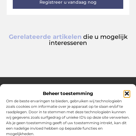
Registreer u vandaag nog
Gerelateerde artikelen
die u mogelijk
interesseren
Beheer toestemming
Over Hotspotmagazine
Om de beste ervaringen te bieden, gebruiken wij technologieën
Jouw bron voor inspiratie en handige tips voor het
zoals cookies om informatie over je apparaat op te slaan en/of te
dagelijks leven.
raadplegen. Door in te stemmen met deze technologieën kunnen
Verken een uitgebreide selectie blogs en artikelen
wij gegevens zoals surfgedrag of unieke ID's op deze site verwerken.
boordevol praktische adviezen en verrassende inzichten
Als je geen toestemming geeft of uw toestemming intrekt, kan dit
een nadelige invloed hebben op bepaalde functies en
om het beste uit elke dag te halen.
mogelijkheden.