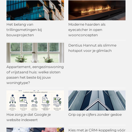
Het belang van
Moderne haarden als
trillingsmetingen bij
eyecatcher in open
bouwprojecten
woonconcepten
Dentius Hannut als slimme
hotspot voor je glimlach
Appartement, eengezinswoning
of vrijstaand huis: welke sloten
passen het beste bij jouw
woningtype?
Hoe zorg je dat Google je
Grip op je cijfers zonder gedoe
website indexeert
Kies met je CRM-koppeling vóór