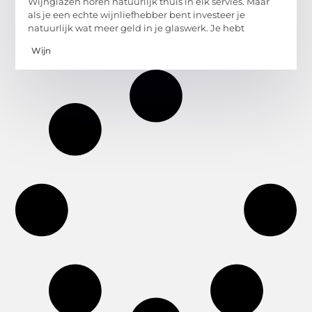
Wijnglazen horen natuurlijk thuis in elk servies. Maar
als je een echte wijnliefhebber bent investeer je
natuurlijk wat meer geld in je glaswerk. Je hebt
Wijn