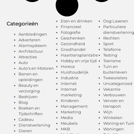
Eten en drinken
Oog Laseren
Categorieën
Financieel
Particuliere
Fotografie
dienstverlenin
Aanbiedingen
Geschenken
Rechten
Adverteren
Gezondheid
Sport
Alarmsysteem
Groothandel
Telefonie
Architectuur
Haartransplantatie
Testing
Attracties
Hobby en vrije tijd
Toerisme
Auto
Horeca
Tuin en
Auto's en Motoren
Huishoudelijk
buitenleven
Banen en
Industrie
Tweewielers
opleidingen
Internet
Uncategorized
Beauty en
Internet
Vakantie
verzorging
marketing
Verbouwen
Bedrijven
Kinderen
Vervoer en
Blog
Management
transport
Boeken en
Marketing
Wijn
Tijdschriften
Media
Winkelen
Cadeau
Meubels
Woning en Tui
Dienstverlening
MKB
Woningen
Dieren