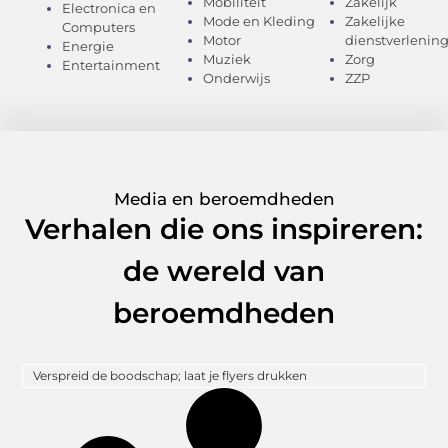
Mobiliteit
Zakelijk
Electronica en
Mode en Kleding
Zakelijke
Computers
Motor
dienstverlenin
Energie
Muziek
Zorg
Entertainment
Onderwijs
ZZP
Media en beroemdheden
Verhalen die ons inspireren:
de wereld van
beroemdheden
Verspreid de boodschap; laat je flyers drukken