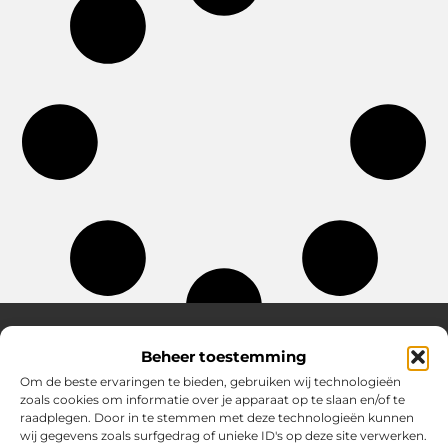
Beheer toestemming
Over Hotspotmagazine
Om de beste ervaringen te bieden, gebruiken wij technologieën
Jouw bron voor inspiratie en handige tips voor het
zoals cookies om informatie over je apparaat op te slaan en/of te
dagelijks leven.
raadplegen. Door in te stemmen met deze technologieën kunnen
Verken een uitgebreide selectie blogs en artikelen
wij gegevens zoals surfgedrag of unieke ID's op deze site verwerken.