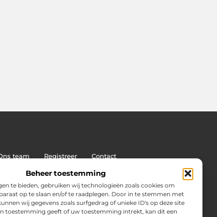
Ons team
Registreer
Contact
: de sleutel tot duurzame SEO-succes
Beheer toestemming
en te bieden, gebruiken wij technologieën zoals cookies om
pparaat op te slaan en/of te raadplegen. Door in te stemmen met
unnen wij gegevens zoals surfgedrag of unieke ID's op deze site
en toestemming geeft of uw toestemming intrekt, kan dit een