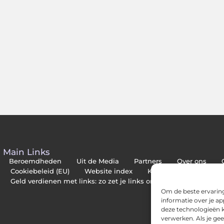
Main Links
Beroemdheden
Uit de Media
Partners
Over ons
Cookiebeleid (EU)
Website index
Kwalitatieve backlinks
Geld verdienen met links: zo zet je links om in inkomsten
Om de beste ervaring
informatie over je a
deze technologieën k
verwerken. Als je ge