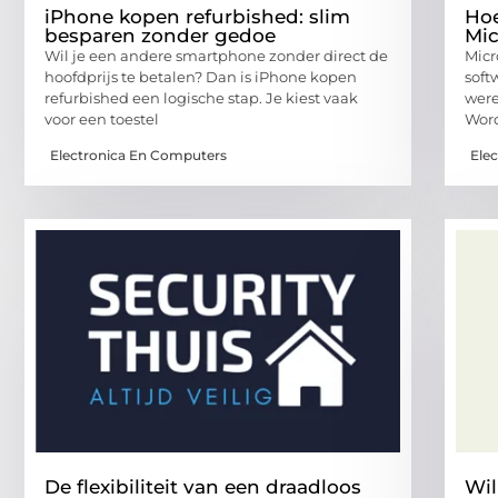
iPhone kopen refurbished: slim
Hoe
besparen zonder gedoe
Mic
Wil je een andere smartphone zonder direct de
Micr
hoofdprijs te betalen? Dan is iPhone kopen
soft
refurbished een logische stap. Je kiest vaak
were
voor een toestel
Word
Electronica En Computers
Ele
De flexibiliteit van een draadloos
Wil