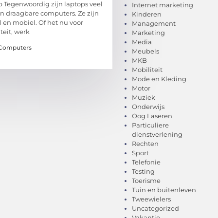
p Tegenwoordig zijn laptops veel
Internet marketing
n draagbare computers. Ze zijn
Kinderen
ol en mobiel. Of het nu voor
Management
teit, werk
Marketing
Media
 Computers
Meubels
MKB
Mobiliteit
Mode en Kleding
Motor
Muziek
Onderwijs
Oog Laseren
Particuliere
dienstverlening
Rechten
Sport
Telefonie
Testing
Toerisme
Tuin en buitenleven
Tweewielers
Uncategorized
Vakantie