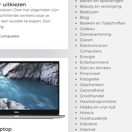
Banen en opleidingen
 uitkiezen
Beauty en verzorging
tkiezen Over het algemeen zijn
Bedrijven
schillende winkels waar je
Blog
 een scooter te kopen. Een
Boeken en Tijdschriften
ig
Cadeau
Dienstverlening
 Computers
Dieren
Electronica en
Computers
Energie
Entertainment
Eten en drinken
Financieel
Fotografie
Geschenken
Gezondheid
Groothandel
Haartransplantatie
Hobby en vrije tijd
Horeca
Huishoudelijk
Industrie
aptop
Internet