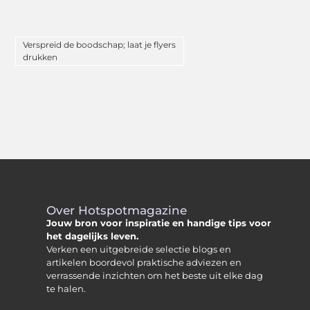
Verspreid de boodschap; laat je flyers
drukken
Over Hotspotmagazine
Jouw bron voor inspiratie en handige tips voor
het dagelijks leven.
Verken een uitgebreide selectie blogs en
artikelen boordevol praktische adviezen en
verrassende inzichten om het beste uit elke dag
te halen.