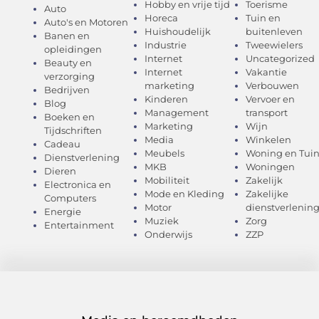
Hobby en vrije tijd
Toerisme
Auto
Horeca
Tuin en
Auto's en Motoren
Huishoudelijk
buitenleven
Banen en
Industrie
Tweewielers
opleidingen
Internet
Uncategorized
Beauty en
Internet
Vakantie
verzorging
marketing
Verbouwen
Bedrijven
Kinderen
Vervoer en
Blog
Management
transport
Boeken en
Marketing
Wijn
Tijdschriften
Media
Winkelen
Cadeau
Meubels
Woning en Tui
Dienstverlening
MKB
Woningen
Dieren
Mobiliteit
Zakelijk
Electronica en
Mode en Kleding
Zakelijke
Computers
Motor
dienstverlenin
Energie
Muziek
Zorg
Entertainment
Onderwijs
ZZP