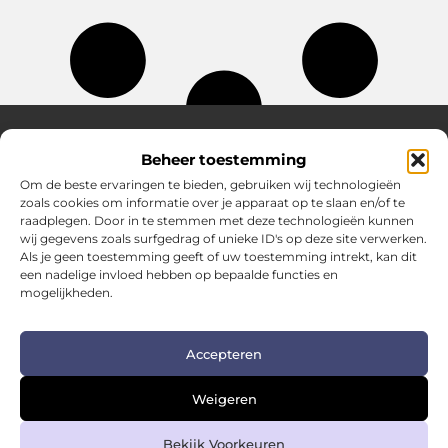
Beheer toestemming
Over Hotspotmagazine
Om de beste ervaringen te bieden, gebruiken wij technologieën
Jouw bron voor inspiratie en handige tips voor het
zoals cookies om informatie over je apparaat op te slaan en/of te
dagelijks leven.
raadplegen. Door in te stemmen met deze technologieën kunnen
Verken een uitgebreide selectie blogs en artikelen
wij gegevens zoals surfgedrag of unieke ID's op deze site verwerken.
boordevol praktische adviezen en verrassende inzichten
Als je geen toestemming geeft of uw toestemming intrekt, kan dit
een nadelige invloed hebben op bepaalde functies en
om het beste uit elke dag te halen.
mogelijkheden.
Bericht categorie
Accepteren
Main Links
Weigeren
Kwalitatieve backlinks: de sleutel tot duurzame SEO-succes
Geld verdienen met links: zo zet je links om in inkomsten
Bekijk Voorkeuren