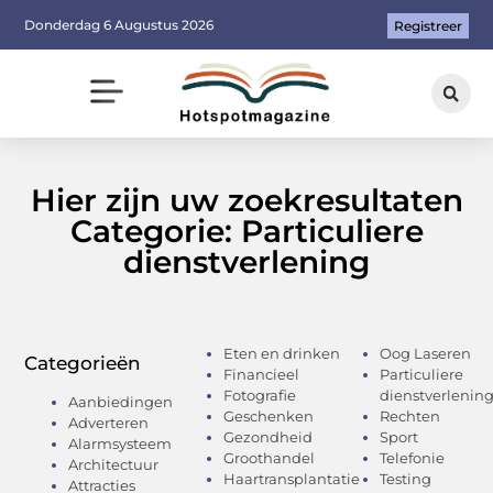
Donderdag 6 Augustus 2026
Registreer
Hier zijn uw zoekresultaten
Categorie: Particuliere
dienstverlening
Eten en drinken
Oog Laseren
Categorieën
Financieel
Particuliere
Fotografie
dienstverlenin
Aanbiedingen
Geschenken
Rechten
Adverteren
Gezondheid
Sport
Alarmsysteem
Groothandel
Telefonie
Architectuur
Haartransplantatie
Testing
Attracties