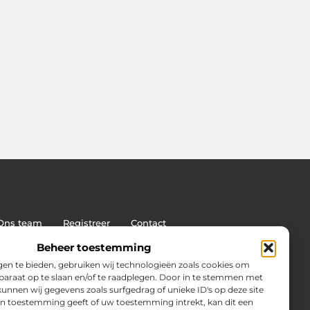
Ons team
Registreer
Contact
: de sleutel tot duurzame SEO-succes
Beheer toestemming
en te bieden, gebruiken wij technologieën zoals cookies om
pparaat op te slaan en/of te raadplegen. Door in te stemmen met
unnen wij gegevens zoals surfgedrag of unieke ID's op deze site
en toestemming geeft of uw toestemming intrekt, kan dit een