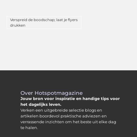
Verspreid de boodschap; laat je flyers
drukken
Over Hotspotmagazine
Jouw bron voor inspiratie en handige tips voor
het dagelijks leven.
Verken een uitgebreide selectie blogs en
artikelen boordevol praktische adviezen en
verrassende inzichten om het beste uit elke dag
te halen.