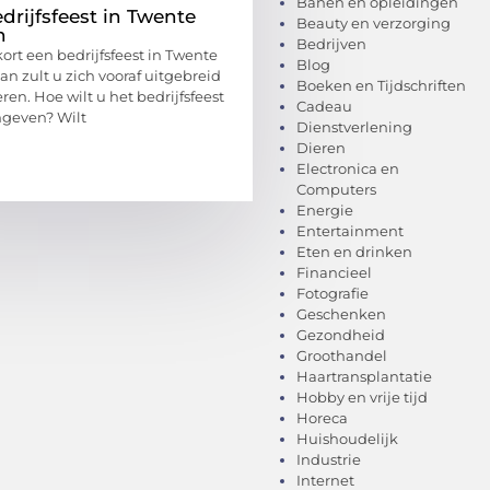
Banen en opleidingen
drijfsfeest in Twente
Beauty en verzorging
n
Bedrijven
rt een bedrijfsfeest in Twente
Blog
n zult u zich vooraf uitgebreid
Boeken en Tijdschriften
en. Hoe wilt u het bedrijfsfeest
Cadeau
mgeven? Wilt
Dienstverlening
Dieren
Electronica en
Computers
Energie
Entertainment
Eten en drinken
Financieel
Fotografie
Geschenken
Gezondheid
Groothandel
Haartransplantatie
Hobby en vrije tijd
Horeca
Huishoudelijk
Industrie
Internet