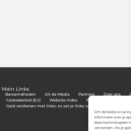
Main Links
Beroemdheden
Uit de Media
Partners
Over ons
Cookiebeleid (EU)
Website index
Kwalitatieve backlinks
Geld verdienen met links: zo zet je links om in inkomsten
Om de beste ervaring
informatie over je a
deze technologieën k
verwerken. Als je ge