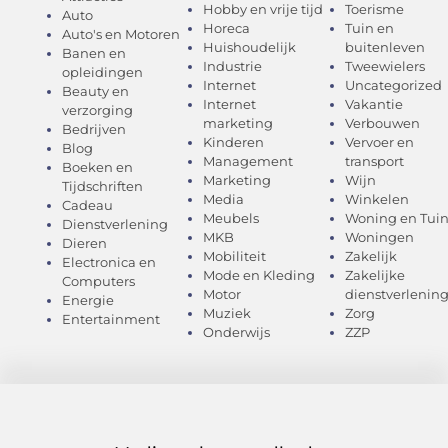
Hobby en vrije tijd
Toerisme
Auto
Horeca
Tuin en
Auto's en Motoren
Huishoudelijk
buitenleven
Banen en
Industrie
Tweewielers
opleidingen
Internet
Uncategorized
Beauty en
Internet
Vakantie
verzorging
marketing
Verbouwen
Bedrijven
Kinderen
Vervoer en
Blog
Management
transport
Boeken en
Marketing
Wijn
Tijdschriften
Media
Winkelen
Cadeau
Meubels
Woning en Tui
Dienstverlening
MKB
Woningen
Dieren
Mobiliteit
Zakelijk
Electronica en
Mode en Kleding
Zakelijke
Computers
Motor
dienstverlenin
Energie
Muziek
Zorg
Entertainment
Onderwijs
ZZP