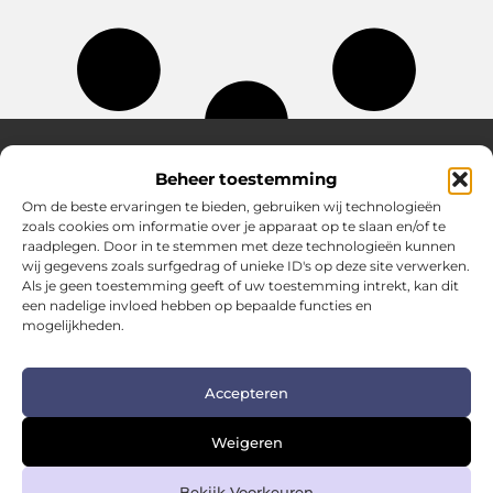
Beheer toestemming
Over Hotspotmagazine
Om de beste ervaringen te bieden, gebruiken wij technologieën
Jouw bron voor inspiratie en handige tips voor het
zoals cookies om informatie over je apparaat op te slaan en/of te
dagelijks leven.
raadplegen. Door in te stemmen met deze technologieën kunnen
Verken een uitgebreide selectie blogs en artikelen
wij gegevens zoals surfgedrag of unieke ID's op deze site verwerken.
boordevol praktische adviezen en verrassende inzichten
Als je geen toestemming geeft of uw toestemming intrekt, kan dit
een nadelige invloed hebben op bepaalde functies en
om het beste uit elke dag te halen.
mogelijkheden.
Bericht categorie
Accepteren
Main Links
Weigeren
Kwalitatieve backlinks: de sleutel tot duurzame SEO-succes
Geld verdienen met links: zo zet je links om in inkomsten
Bekijk Voorkeuren