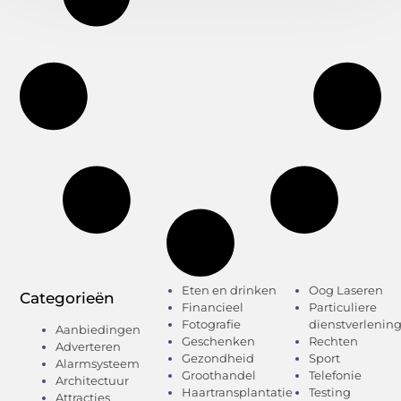
Eten en drinken
Oog Laseren
Categorieën
Financieel
Particuliere
Fotografie
dienstverlenin
Aanbiedingen
Geschenken
Rechten
Adverteren
Gezondheid
Sport
Alarmsysteem
Groothandel
Telefonie
Architectuur
Haartransplantatie
Testing
Attracties