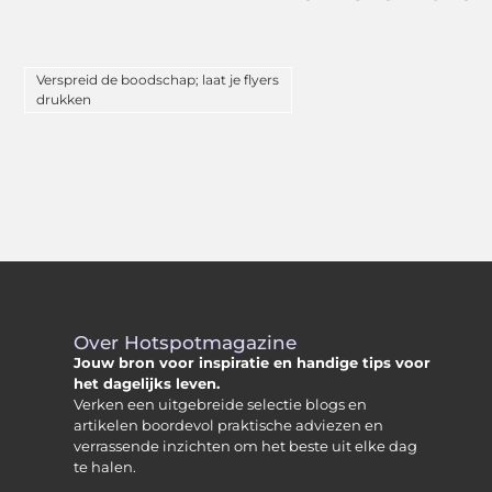
Verspreid de boodschap; laat je flyers
drukken
Over Hotspotmagazine
Jouw bron voor inspiratie en handige tips voor
het dagelijks leven.
Verken een uitgebreide selectie blogs en
artikelen boordevol praktische adviezen en
verrassende inzichten om het beste uit elke dag
te halen.