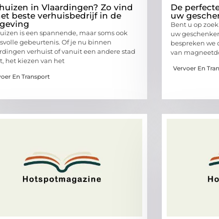
huizen in Vlaardingen? Zo vind
De perfect
het beste verhuisbedrijf in de
uw gesche
geving
Bent u op zoek
uizen is een spannende, maar soms ook
uw geschenken? 
ssvolle gebeurtenis. Of je nu binnen
bespreken we d
rdingen verhuist of vanuit een andere stad
van magneetd
, het kiezen van het
Vervoer En Tra
voer En Transport