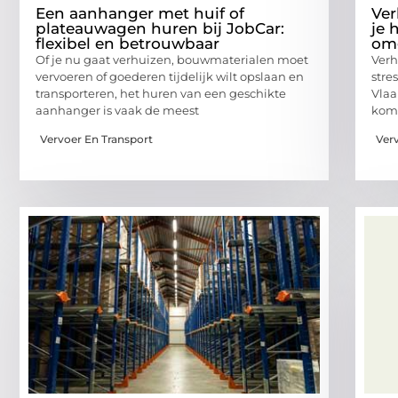
Een aanhanger met huif of
Ver
plateauwagen huren bij JobCar:
je 
flexibel en betrouwbaar
om
Of je nu gaat verhuizen, bouwmaterialen moet
Verh
vervoeren of goederen tijdelijk wilt opslaan en
stre
transporteren, het huren van een geschikte
Vlaa
aanhanger is vaak de meest
komt
Vervoer En Transport
Ver