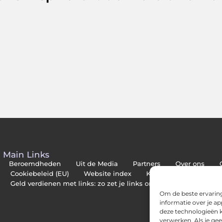
Main Links
Beroemdheden
Uit de Media
Partners
Over ons
Cookiebeleid (EU)
Website index
Kwalitatieve backlinks
Geld verdienen met links: zo zet je links om in inkomsten
Om de beste ervaring
informatie over je a
deze technologieën k
verwerken. Als je ge