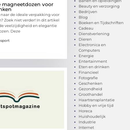
Banen en opleidingen
e magneetdozen voor
Beauty en verzorging
nken
Bedrijven
 naar de ideale verpakking voor
Blog
Zoek niet verder! In dit artikel
Boeken en Tijdschriften
e veelzijdigheid en elegantie
Cadeau
ozen. Deze
Dienstverlening
Dieren
nsport
Electronica en
Computers
Energie
Entertainment
Eten en drinken
Financieel
Fotografie
Geschenken
Gezondheid
Groothandel
Haartransplantatie
Hobby en vrije tijd
Horeca
Huishoudelijk
Industrie
Internet