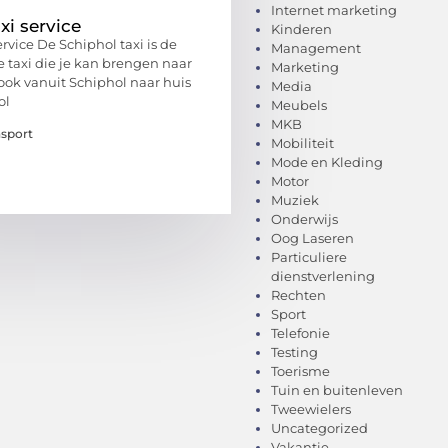
Internet marketing
xi service
Kinderen
ervice De Schiphol taxi is de
Management
 taxi die je kan brengen naar
Marketing
ook vanuit Schiphol naar huis
Media
ol
Meubels
MKB
nsport
Mobiliteit
Mode en Kleding
Motor
Muziek
Onderwijs
Oog Laseren
Particuliere
dienstverlening
Rechten
Sport
Telefonie
Testing
Toerisme
Tuin en buitenleven
Tweewielers
Uncategorized
Vakantie