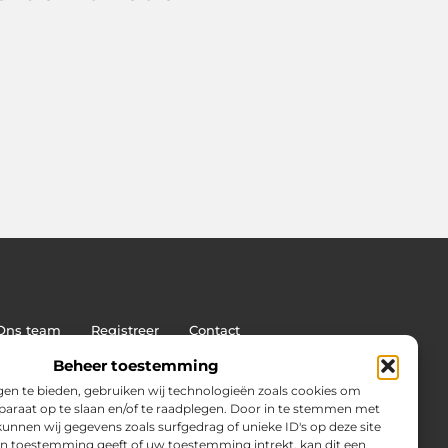
Ons team
Registreer
Contact
: de sleutel tot duurzame SEO-succes
Beheer toestemming
en te bieden, gebruiken wij technologieën zoals cookies om
pparaat op te slaan en/of te raadplegen. Door in te stemmen met
unnen wij gegevens zoals surfgedrag of unieke ID's op deze site
en toestemming geeft of uw toestemming intrekt, kan dit een