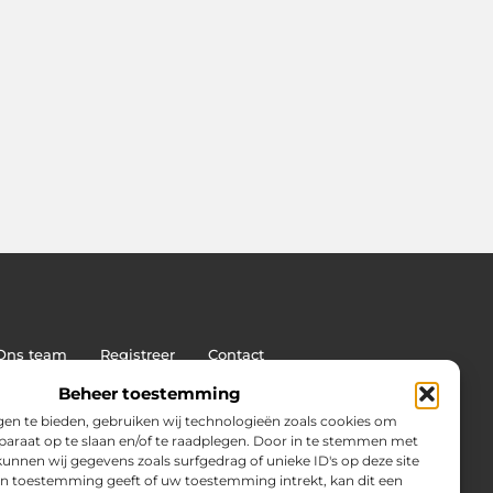
Ons team
Registreer
Contact
: de sleutel tot duurzame SEO-succes
Beheer toestemming
en te bieden, gebruiken wij technologieën zoals cookies om
pparaat op te slaan en/of te raadplegen. Door in te stemmen met
unnen wij gegevens zoals surfgedrag of unieke ID's op deze site
en toestemming geeft of uw toestemming intrekt, kan dit een