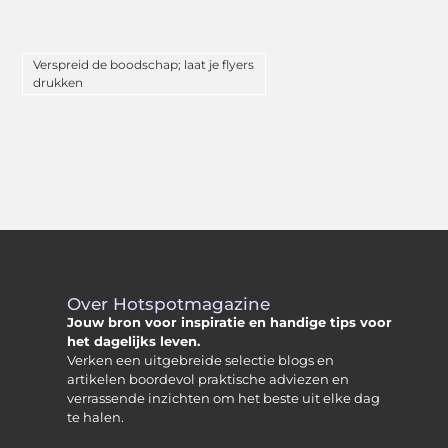
Verspreid de boodschap; laat je flyers
drukken
Over Hotspotmagazine
Jouw bron voor inspiratie en handige tips voor
het dagelijks leven.
Verken een uitgebreide selectie blogs en
artikelen boordevol praktische adviezen en
verrassende inzichten om het beste uit elke dag
te halen.