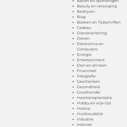
Banen en opleidingen
Beauty en verzorging
Bedrijven
Blog
Boeken en Tijdschriften
Cadeau
Dienstverlening
Dieren
Electronica en
Computers
Energie
Entertainment
Eten en drinken
Financieel
Fotografie
Geschenken
Gezondheid
Groothandel
Haartransplantatie
Hobby en vrije tijd
Horeca
Huishoudelijk
Industrie
Internet