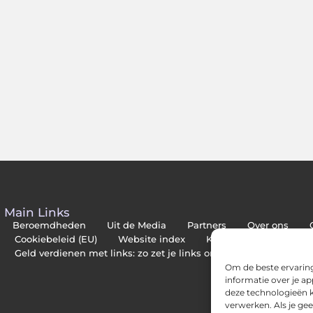
Main Links
Beroemdheden
Uit de Media
Partners
Over ons
Cookiebeleid (EU)
Website index
Kwalitatieve backlinks
Geld verdienen met links: zo zet je links om in inkomsten
Om de beste ervaring
informatie over je a
deze technologieën k
verwerken. Als je ge