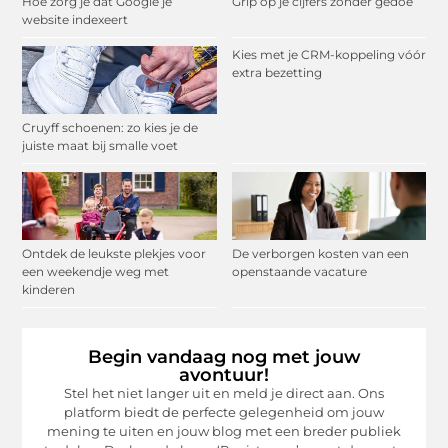
Hoe zorg je dat Google je
Grip op je cijfers zonder gedoe
website indexeert
Kies met je CRM-koppeling vóór
extra bezetting
Cruyff schoenen: zo kies je de
juiste maat bij smalle voet
Ontdek de leukste plekjes voor
De verborgen kosten van een
een weekendje weg met
openstaande vacature
kinderen
Begin vandaag nog met jouw
avontuur!
Stel het niet langer uit en meld je direct aan. Ons
platform biedt de perfecte gelegenheid om jouw
mening te uiten en jouw blog met een breder publiek