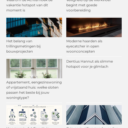
vakantie hotspot van dit
begint met goede
moment is
voorbereiding
Het belang van
Moderne haarden als
trillingsmetingen bij
eyecatcher in open
bouwprojecten
woonconcepten
Dentius Hannut als slimme
hotspot voor je glimlach
Appartement, eengezinswoning
of vrijstaand huis: welke sloten
passen het beste bij jouw
woningtype?