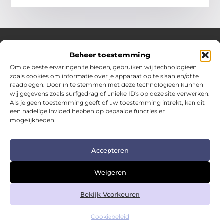
Beheer toestemming
Over Hotspotmagazine
Om de beste ervaringen te bieden, gebruiken wij technologieën
Jouw bron voor inspiratie en handige tips voor het
zoals cookies om informatie over je apparaat op te slaan en/of te
dagelijks leven.
raadplegen. Door in te stemmen met deze technologieën kunnen
Verken een uitgebreide selectie blogs en artikelen
wij gegevens zoals surfgedrag of unieke ID's op deze site verwerken.
boordevol praktische adviezen en verrassende inzichten
Als je geen toestemming geeft of uw toestemming intrekt, kan dit
een nadelige invloed hebben op bepaalde functies en
om het beste uit elke dag te halen.
mogelijkheden.
Bericht categorie
Accepteren
Main Links
Weigeren
Kwalitatieve backlinks: de sleutel tot duurzame SEO-succes
Geld verdienen met links: zo zet je links om in inkomsten
Bekijk Voorkeuren
Cookiebeleid