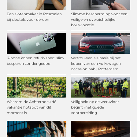
Een slotenmaker in Rosmalen
Slimme bescherming voor een
bij sleutels voor derden
veilige en overzichtelijke
bouwlocatie
iPhone kopen refurbished: slim
Vertrouwen als basis bij het
besparen zonder gedoe
kopen van een Volkswagen
occasion nabij Rotterdam
Waarom de Achterhoek dé
Veiligheid op de werkvloer
vakantie hotspot van dit
begint met goede
moment is
voorbereiding