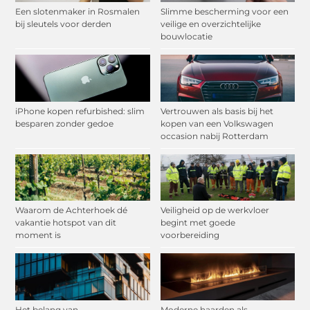
Een slotenmaker in Rosmalen
Slimme bescherming voor een
bij sleutels voor derden
veilige en overzichtelijke
bouwlocatie
iPhone kopen refurbished: slim
Vertrouwen als basis bij het
besparen zonder gedoe
kopen van een Volkswagen
occasion nabij Rotterdam
Waarom de Achterhoek dé
Veiligheid op de werkvloer
vakantie hotspot van dit
begint met goede
moment is
voorbereiding
Het belang van
Moderne haarden als