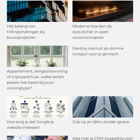
Het belang van
Moderne haarden als
trillingsmetingen bij
eyecatcher in open
bouwprojecten
woonconcepten
Dentius Hannut als slimme
hotspot voor je glimlach
Appartement, eengezinswoning
of vrijstaand huis: welke sloten
passen het beste bij jouw
woningtype?
Hoe zorg je dat Google je
Grip op je cijfers zonder gedoe
website indexeert
Kies met je CRM-koppeling vóór