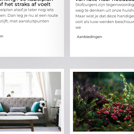
f het straks af voelt
Stofzuigers zijn tegenwoordig
lplan alsof je later nog iets
weg te denken uit onze huis
en. Dan leg je nu al een route
Maar wist je dat deze handig
blijft, met aansluitpunten
ooit als luxe werden beschou
we
en
Aanbiedingen