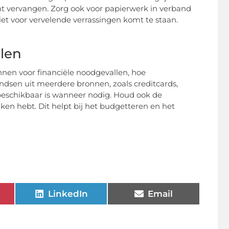
 kunt vervangen. Zorg ook voor papierwerk in verband
niet voor vervelende verrassingen komt te staan.
llen
lannen voor financiële noodgevallen, hoe
fondsen uit meerdere bronnen, zoals creditcards,
 beschikbaar is wanneer nodig. Houd ook de
ken hebt. Dit helpt bij het budgetteren en het
uis bent!
LinkedIn
Email