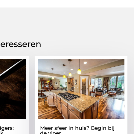
teresseren
igers:
Meer sfeer in huis? Begin bij
ak
de vloer