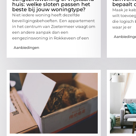
huis: welke sloten passen het
bepaalt o
beste bij jouw woningtype?
Maak je kabe
Niet iedere woning heeft dezelfde
wilt toevoeg
beveiligingsbehoeften. Een appartement
die logisch 
in het centrum van Zoetermeer vraagt om
waar je er
een andere aanpak dan een
Aanbieding
eengezinswoning in Rokkeveen of een
Aanbiedingen