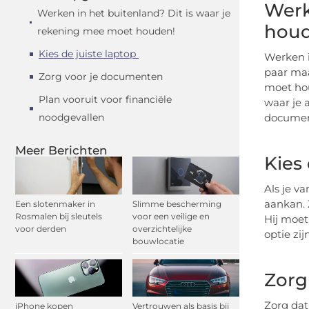
Werk
Werken in het buitenland? Dit is waar je
hou
rekening mee moet houden!
Kies de juiste laptop
Werken i
paar maa
Zorg voor je documenten
moet hou
Plan vooruit voor financiële
waar je 
noodgevallen
document
Meer Berichten
Kies
Als je v
aankan. 
Een slotenmaker in
Slimme bescherming
Rosmalen bij sleutels
voor een veilige en
Hij moet
voor derden
overzichtelijke
optie zij
bouwlocatie
Zorg
Zorg dat
iPhone kopen
Vertrouwen als basis bij