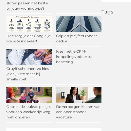
sloten passen het beste
bij jouw woningtype?
Tags:
Hoe zorg je dat Google je
Grip op je cijfers zonder
website indexeert
gedoe
Kies met je CRM-
koppeling vóór extra
bezetting
Cruyff schoenen: zo kies
je de juiste maat bij
smalle voet
Ontdek de leukste plekjes
De verborgen kosten van
voor een weekendje weg
een openstaande
met kinderen
vacature