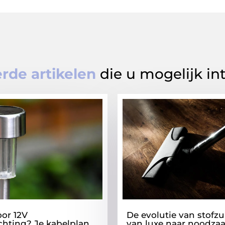
rde artikelen
die u mogelijk in
oor 12V
De evolutie van stofzu
ichting? Je kabelplan
van luxe naar noodza