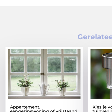
Gerelatee
Appartement,
Kies je v
eengezinswoning of vrijstaand
tuinverl