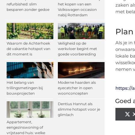
refurbished: slim
het kopen van een
zaken al
besparen zonder gedoe
Volkswagen occasion
met bela
nabij Rotterdam
Plan
Als je in
Waarom de Achterhoek
Veiligheid op de
dé vakantie hotspot van
werkvloer begint met
onwaarsc
dit moment is
goede voorbereiding
lokale b
wisselko
nemen v
Het belang van
Moderne haarden als
https://a
trillingsmetingen bij
eyecatcher in open
bouwprojecten
woonconcepten
Goed a
Dentius Hannut als
slimme hotspot voor je
glimlach
Appartement,
eengezinswoning of
vrijstaand huis: welke