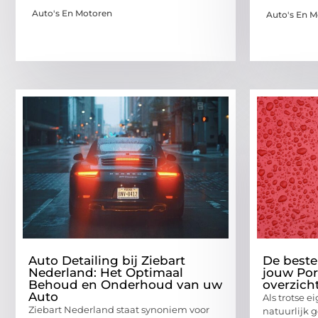
Auto's En Motoren
Auto's En 
Auto Detailing bij Ziebart
De beste
Nederland: Het Optimaal
jouw Por
Behoud en Onderhoud van uw
overzich
Auto
Als trotse e
Ziebart Nederland staat synoniem voor
natuurlijk 