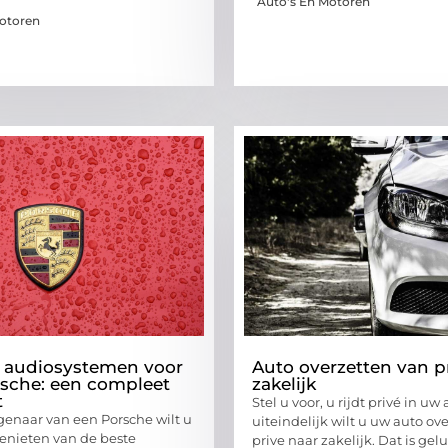
Auto's En Motoren
Motoren
 audiosystemen voor
Auto overzetten van p
sche: een compleet
zakelijk
t
Stel u voor, u rijdt privé in uw
igenaar van een Porsche wilt u
uiteindelijk wilt u uw auto ov
genieten van de beste
prive naar zakelijk. Dat is gel