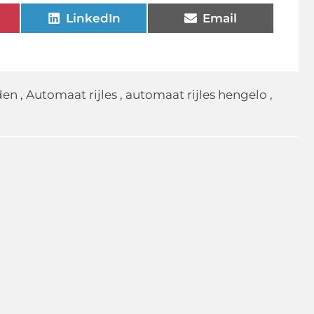
LinkedIn
Email
den
,
Automaat rijles
,
automaat rijles hengelo
,