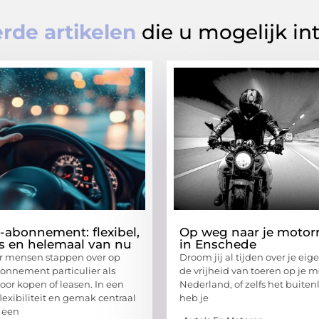
rde artikelen
die u mogelijk in
-abonnement: flexibel,
Op weg naar je motorr
s en helemaal van nu
in Enschede
r mensen stappen over op
Droom jij al tijden over je ei
onnement particulier als
de vrijheid van toeren op je m
voor kopen of leasen. In een
Nederland, of zelfs het buite
flexibiliteit en gemak centraal
heb je
t een