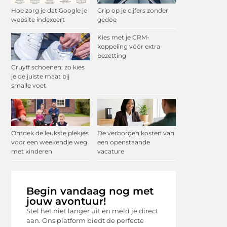
Hoe zorg je dat Google je
Grip op je cijfers zonder
website indexeert
gedoe
Kies met je CRM-
koppeling vóór extra
bezetting
Cruyff schoenen: zo kies
je de juiste maat bij
smalle voet
Ontdek de leukste plekjes
De verborgen kosten van
voor een weekendje weg
een openstaande
met kinderen
vacature
Begin vandaag nog met
jouw avontuur!
Stel het niet langer uit en meld je direct
aan. Ons platform biedt de perfecte