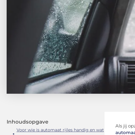
Inhoudsopgave
Als jij 
Voor wie is automaat rijles handig en wat
automaat