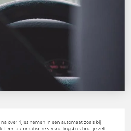
s na over rijles nemen in een automaat zoals bij
Met een automatische versnellingsbak hoef je zelf