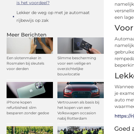
is het voordeel?
namelijk
versnell
Lekker de weg op met je automaat
een lage
rijbewijs op zak
Voor
Meer Berichten
Automaat
namelijk
gebruike
Een slotenmaker in
Slimme bescherming
rempedaa
Rosmalen bij sleutels
voor een veilige en
beperkin
voor derden
overzichtelijke
Lekk
bouwlocatie
Wanneer 
je exame
auto met
iPhone kopen
Vertrouwen als basis bij
waarmee 
refurbished: slim
het kopen van een
besparen zonder gedoe
Volkswagen occasion
https://
nabij Rotterdam
Goed a