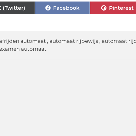
X (Twitter)
Facebook
Pinterest
afrijden automaat
,
automaat rijbewijs
,
automaat rij
examen automaat