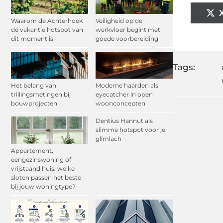
Waarom de Achterhoek
Veiligheid op de
dé vakantie hotspot van
werkvloer begint met
dit moment is
goede voorbereiding
Tags:
Het belang van
Moderne haarden als
trillingsmetingen bij
eyecatcher in open
bouwprojecten
woonconcepten
Dentius Hannut als
slimme hotspot voor je
glimlach
Appartement,
eengezinswoning of
vrijstaand huis: welke
sloten passen het beste
bij jouw woningtype?