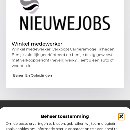
Winkel medewerker
Winkel medewerker (verkoop) Carrièremogelijkheden
Ben je zakelijk georiënteerd en ben je bezig geweest
met verkoopgericht (neven) werk? Heeft u een auto of
woont u in
Banen En Opleidingen
Beheer toestemming
Over Hotspotmagazine
Om de beste ervaringen te bieden, gebruiken wij technologieën
Jouw bron voor inspiratie en handige tips voor het
zoals cookies om informatie over je apparaat op te slaan en/of te