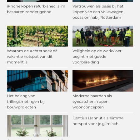
iPhone kopen refurbished: slim
Vertrouwen als basis bij het
besparen zonder gedoe
kopen van een Volkswagen
occasion nabij Rotterdam
Waarom de Achterhoek dé
Veiligheid op de werkvloer
vakantie hotspot van dit
begint met goede
moment is
voorbereiding
Het belang van
Moderne haarden als
trillingsmetingen bij
eyecatcher in open
bouwprojecten
woonconcepten
Dentius Hannut als slimme
hotspot voor je glimlach