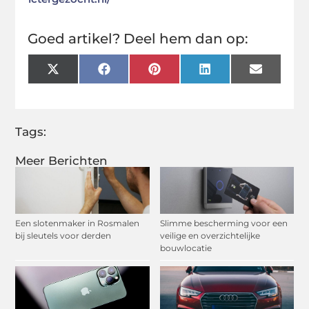
Goed artikel? Deel hem dan op:
X
Facebook
Pinterest
LinkedIn
Email
(Twitter)
Tags:
Meer Berichten
Een slotenmaker in Rosmalen
Slimme bescherming voor een
bij sleutels voor derden
veilige en overzichtelijke
bouwlocatie