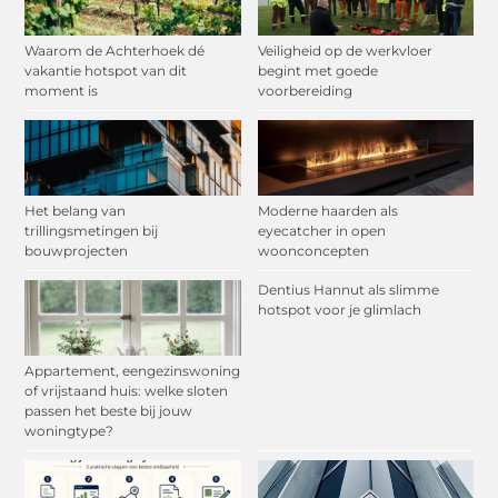
Waarom de Achterhoek dé
Veiligheid op de werkvloer
vakantie hotspot van dit
begint met goede
moment is
voorbereiding
Het belang van
Moderne haarden als
trillingsmetingen bij
eyecatcher in open
bouwprojecten
woonconcepten
Dentius Hannut als slimme
hotspot voor je glimlach
Appartement, eengezinswoning
of vrijstaand huis: welke sloten
passen het beste bij jouw
woningtype?