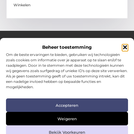
Winkelen
Beheer toestemming
Over Hotspotmagazine
Om de beste ervaringen te bieden, gebruiken wij technologieën
Jouw bron voor inspiratie en handige tips voor het
zoals cookies om informatie over je apparaat op te slaan en/of te
dagelijks leven.
raadplegen. Door in te stemmen met deze technologieën kunnen
Verken een uitgebreide selectie blogs en artikelen
wij gegevens zoals surfgedrag of unieke ID's op deze site verwerken.
boordevol praktische adviezen en verrassende inzichten
Als je geen toestemming geeft of uw toestemming intrekt, kan dit
een nadelige invloed hebben op bepaalde functies en
om het beste uit elke dag te halen.
mogelijkheden.
Bericht categorie
Accepteren
Main Links
Weigeren
Kwalitatieve backlinks: de sleutel tot duurzame SEO-succes
Geld verdienen met links: zo zet je links om in inkomsten
Bekijk Voorkeuren