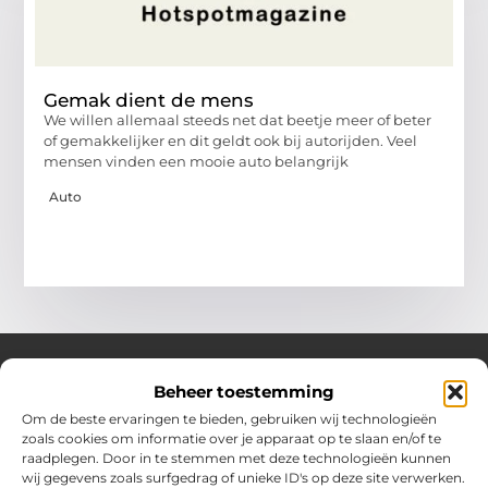
Gemak dient de mens
We willen allemaal steeds net dat beetje meer of beter
of gemakkelijker en dit geldt ook bij autorijden. Veel
mensen vinden een mooie auto belangrijk
Auto
Beheer toestemming
Over Hotspotmagazine
Om de beste ervaringen te bieden, gebruiken wij technologieën
Jouw bron voor inspiratie en handige tips voor het
zoals cookies om informatie over je apparaat op te slaan en/of te
dagelijks leven.
raadplegen. Door in te stemmen met deze technologieën kunnen
Verken een uitgebreide selectie blogs en artikelen
wij gegevens zoals surfgedrag of unieke ID's op deze site verwerken.