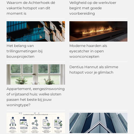
Waarom de Achterhoek dé
Veiligheid op de werkvloer
vakantie hotspot van dit
begint met goede
moment is
voorbereiding
Het belang van
Moderne haarden als
trillingsmetingen bij
eyecatcher in open
bouwprojecten
woonconcepten
Dentius Hannut als slimme
hotspot voor je glimlach
Appartement, eengezinswoning
of vrijstaand huis: welke sloten
passen het beste bij jouw
woningtype?