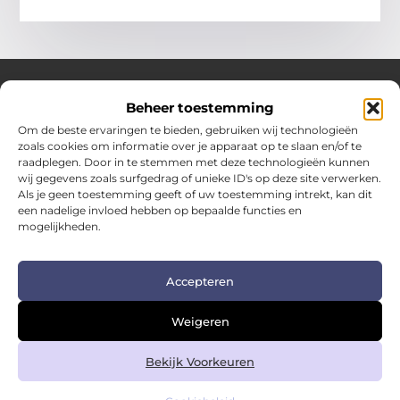
Beheer toestemming
Over Hotspotmagazine
Om de beste ervaringen te bieden, gebruiken wij technologieën
Jouw bron voor inspiratie en handige tips voor het
zoals cookies om informatie over je apparaat op te slaan en/of te
dagelijks leven.
raadplegen. Door in te stemmen met deze technologieën kunnen
Verken een uitgebreide selectie blogs en artikelen
wij gegevens zoals surfgedrag of unieke ID's op deze site verwerken.
boordevol praktische adviezen en verrassende inzichten
Als je geen toestemming geeft of uw toestemming intrekt, kan dit
een nadelige invloed hebben op bepaalde functies en
om het beste uit elke dag te halen.
mogelijkheden.
Bericht categorie
Accepteren
Main Links
Weigeren
Kwalitatieve backlinks: de sleutel tot duurzame SEO-succes
Geld verdienen met links: zo zet je links om in inkomsten
Bekijk Voorkeuren