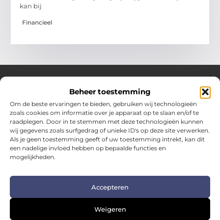
kan bij
Financieel
Beheer toestemming
Over Hotspotmagazine
Om de beste ervaringen te bieden, gebruiken wij technologieën
Jouw bron voor inspiratie en handige tips voor het
zoals cookies om informatie over je apparaat op te slaan en/of te
dagelijks leven.
raadplegen. Door in te stemmen met deze technologieën kunnen
Verken een uitgebreide selectie blogs en artikelen
wij gegevens zoals surfgedrag of unieke ID's op deze site verwerken.
boordevol praktische adviezen en verrassende inzichten
Als je geen toestemming geeft of uw toestemming intrekt, kan dit
een nadelige invloed hebben op bepaalde functies en
om het beste uit elke dag te halen.
mogelijkheden.
Bericht categorie
Accepteren
Main Links
Weigeren