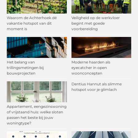
Waarom de Achterhoek dé
Veiligheid op de werkvloer
vakantie hotspot van dit
begint met goede
moment is
voorbereiding
Het belang van
Moderne haarden als
trillingsmetingen bij
eyecatcher in open
bouwprojecten
woonconcepten
Dentius Hannut als slimme
hotspot voor je glimlach
Appartement, eengezinswoning
of vrijstaand huis: welke sloten
passen het beste bij jouw
woningtype?