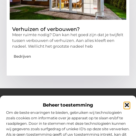
Verhuizen of verbouwen?
Meer ruimte nodig? Dan kan het goed zijn dat je twijfelt
tussen verbouwen of verhuizen. Aan alles kleeft een
nadeel. Wellicht het grootste nadeel heb
Bedrijven
Beheer toestemming
Over Hotspotmagazine
Om de beste ervaringen te bieden, gebruiken wij technologieën
Jouw bron voor inspiratie en handige tips voor het
zoals cookies om informatie over je apparaat op te slaan en/of te
dagelijks leven.
raadplegen. Door in te stemmen met deze technologieën kunnen
Verken een uitgebreide selectie blogs en artikelen
wij gegevens zoals surfgedrag of unieke ID's op deze site verwerken.
boordevol praktische adviezen en verrassende inzichten
Als je geen toestemming geeft of uw toestemming intrekt, kan dit