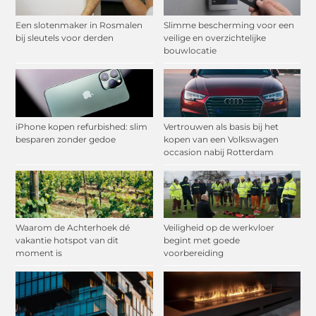
Een slotenmaker in Rosmalen
Slimme bescherming voor een
bij sleutels voor derden
veilige en overzichtelijke
bouwlocatie
iPhone kopen refurbished: slim
Vertrouwen als basis bij het
besparen zonder gedoe
kopen van een Volkswagen
occasion nabij Rotterdam
Waarom de Achterhoek dé
Veiligheid op de werkvloer
vakantie hotspot van dit
begint met goede
moment is
voorbereiding