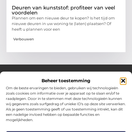
Deuren van kunststof: profiteer van veel
voordelen
Plannen om een nieuwe deur te kopen? Is het tijd om
nieuwe deuren in uw woning te (laten) plaatsen? Of
heeft u plannen voor een
Verbouwen
Beheer toestemming
Over Hotspotmagazine
Om de beste ervaringen te bieden, gebruiken wij technologieën
Jouw bron voor inspiratie en handige tips voor het
zoals cookies om informatie over je apparaat op te slaan en/of te
dagelijks leven.
raadplegen. Door in te stemmen met deze technologieën kunnen
Verken een uitgebreide selectie blogs en artikelen
wij gegevens zoals surfgedrag of unieke ID's op deze site verwerken.
boordevol praktische adviezen en verrassende inzichten
Als je geen toestemming geeft of uw toestemming intrekt, kan dit
een nadelige invloed hebben op bepaalde functies en
om het beste uit elke dag te halen.
mogelijkheden.
Bericht categorie