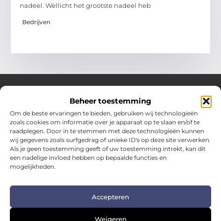
nadeel. Wellicht het grootste nadeel heb
Bedrijven
Beheer toestemming
Over Hotspotmagazine
Om de beste ervaringen te bieden, gebruiken wij technologieën
Jouw bron voor inspiratie en handige tips voor het
zoals cookies om informatie over je apparaat op te slaan en/of te
dagelijks leven.
raadplegen. Door in te stemmen met deze technologieën kunnen
Verken een uitgebreide selectie blogs en artikelen
wij gegevens zoals surfgedrag of unieke ID's op deze site verwerken.
boordevol praktische adviezen en verrassende inzichten
Als je geen toestemming geeft of uw toestemming intrekt, kan dit
een nadelige invloed hebben op bepaalde functies en
om het beste uit elke dag te halen.
mogelijkheden.
Bericht categorie
Accepteren
Main Links
Weigeren