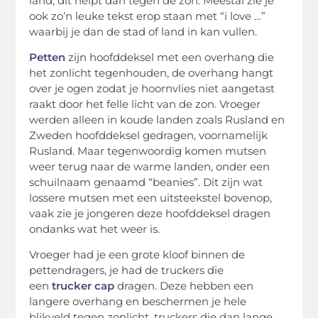
land, dit helpt dan tegen de zon. Meestal zie je
ook zo’n leuke tekst erop staan met “i love …”
waarbij je dan de stad of land in kan vullen.
Petten
zijn hoofddeksel met een overhang die
het zonlicht tegenhouden, de overhang hangt
over je ogen zodat je hoornvlies niet aangetast
raakt door het felle licht van de zon. Vroeger
werden alleen in koude landen zoals Rusland en
Zweden hoofddeksel gedragen, voornamelijk
Rusland. Maar tegenwoordig komen mutsen
weer terug naar de warme landen, onder een
schuilnaam genaamd “beanies”. Dit zijn wat
lossere mutsen met een uitsteekstel bovenop,
vaak zie je jongeren deze hoofddeksel dragen
ondanks wat het weer is.
Vroeger had je een grote kloof binnen de
pettendragers, je had de truckers die
een
trucker cap
dragen. Deze hebben een
langere overhang en beschermen je hele
blikveld tegen zonlicht, truckers die dan lange