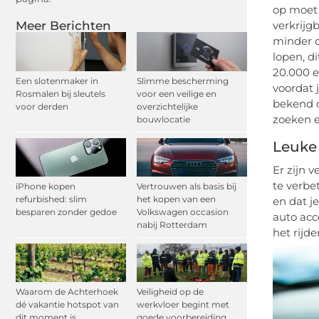
op moet 
Meer Berichten
verkrijg
minder d
lopen, d
20.000 e
Een slotenmaker in
Slimme bescherming
voordat 
Rosmalen bij sleutels
voor een veilige en
bekend o
voor derden
overzichtelijke
zoeken 
bouwlocatie
Leuke
Er zijn v
te verbe
iPhone kopen
Vertrouwen als basis bij
refurbished: slim
het kopen van een
en dat j
besparen zonder gedoe
Volkswagen occasion
auto acc
nabij Rotterdam
het rijde
Waarom de Achterhoek
Veiligheid op de
dé vakantie hotspot van
werkvloer begint met
dit moment is
goede voorbereiding