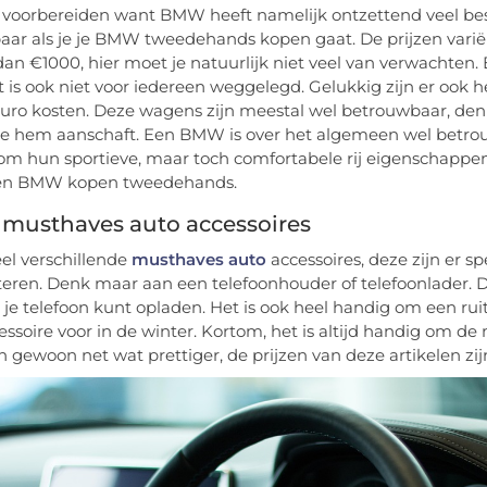
voorbereiden want BMW heeft namelijk ontzettend veel bes
baar als je je BMW tweedehands kopen gaat. De prijzen varië
an €1000, hier moet je natuurlijk niet veel van verwachten. 
it is ook niet voor iedereen weggelegd. Gelukkig zijn er ook
uro kosten. Deze wagens zijn meestal wel betrouwbaar, den
je hem aanschaft. Een BMW is over het algemeen wel betrouw
m hun sportieve, maar toch comfortabele rij eigenschappen. 
en BMW kopen tweedehands.
 musthaves auto accessoires
eel verschillende
musthaves auto
accessoires, deze zijn er s
teren. Denk maar aan een telefoonhouder of telefoonlader. D
e je telefoon kunt opladen. Het is ook heel handig om een ru
essoire voor in de winter. Kortom, het is altijd handig om 
n gewoon net wat prettiger, de prijzen van deze artikelen zijn