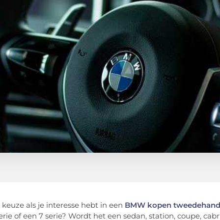
l keuze als je interesse hebt in een
BMW kopen tweedehand
serie of een 7 serie? Wordt het een sedan, station, coupe, cab