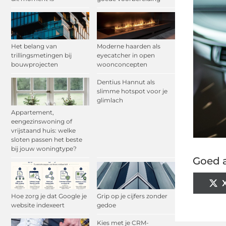
Het belang van
Moderne haarden als
trillingsmetingen bij
eyecatcher in open
bouwprojecten
woonconcepten
Dentius Hannut als
slimme hotspot voor je
glimlach
Appartement,
eengezinswoning of
vrijstaand huis: welke
sloten passen het beste
bij jouw woningtype?
Goed a
Hoe zorg je dat Google je
Grip op je cijfers zonder
website indexeert
gedoe
Kies met je CRM-