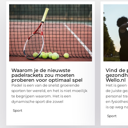
Waarom je de nieuwste
Vind de 
padelrackets zou moeten
gezondhe
proberen voor optimaal spel
Wello.nl
Padel is een van de snelst groeiende
Het is geen
sporten ter wereld, en het is niet moeilijk
de juiste ge
te begrijpen waarom. Het is een
personal tr
dynamische sport die zowel
en fysiothe
is op weg n
Sport
Sport