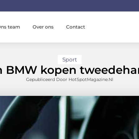
ns team
Over ons
Contact
Sport
n BMW kopen tweedeha
Gepubliceerd Door HotSpotMagazine.nl