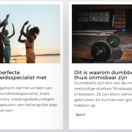
perfecte
Dit is waarom dumbbe
idsspecialist met
thuis onmisbaar zijn
Dumbbells zijn een van de m
 geheim dat het vinden van
veelzijdige stukken fitnessap
zondheidsspecialist, zoals
er bestaan. Ze zijn klein, een
ainers, voedingsdeskundigen
gebruiken en kunnen een gro
rapeuten, een belangrijke stap
hebben op
aar een
Sport