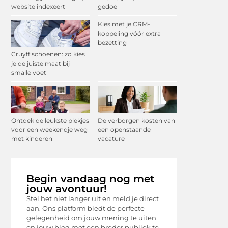
website indexeert
gedoe
Kies met je CRM-
koppeling vóór extra
bezetting
Cruyff schoenen: zo kies
je de juiste maat bij
smalle voet
Ontdek de leukste plekjes
De verborgen kosten van
voor een weekendje weg
een openstaande
met kinderen
vacature
Begin vandaag nog met
jouw avontuur!
Stel het niet langer uit en meld je direct
aan. Ons platform biedt de perfecte
gelegenheid om jouw mening te uiten
en jouw blog met een breder publiek te