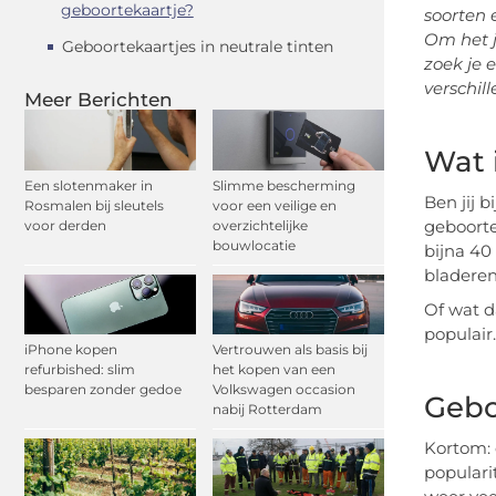
geboortekaartje?
soorten 
Om het 
Geboortekaartjes in neutrale tinten
zoek je e
verschil
Meer Berichten
Wat 
Een slotenmaker in
Slimme bescherming
Ben jij b
Rosmalen bij sleutels
voor een veilige en
geboortek
voor derden
overzichtelijke
bouwlocatie
bijna 40
bladeren
Of wat d
populair
iPhone kopen
Vertrouwen als basis bij
refurbished: slim
het kopen van een
besparen zonder gedoe
Volkswagen occasion
Gebo
nabij Rotterdam
Kortom: 
popularit