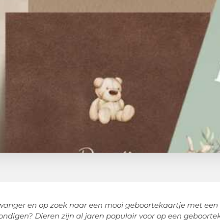
wanger en op zoek naar een mooi geboortekaartje met een 
kondigen?
Dieren zijn al jaren populair voor op een geboort