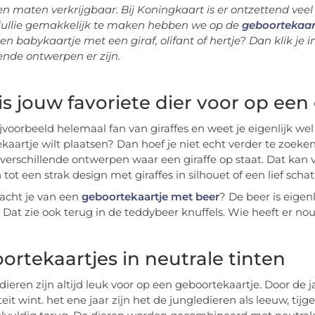
en maten verkrijgbaar. Bij Koningkaart is er ontzettend veel
jullie gemakkelijk te maken hebben we op de
geboortekaar
en babykaartje met een giraf, olifant of hertje? Dan klik je i
lende ontwerpen er zijn.
is jouw favoriete dier voor op een
ijvoorbeeld helemaal fan van giraffes en weet je eigenlijk wel 
aartje wilt plaatsen? Dan hoef je niet echt verder te zoeken. Kl
 verschillende ontwerpen waar een giraffe op staat. Dat kan 
 tot een strak design met giraffes in silhouet of een lief sch
acht je van een
geboortekaartje met beer
? De beer is eigen
. Dat zie ook terug in de teddybeer knuffels. Wie heeft er nou
ortekaartjes in neutrale tinten
dieren zijn altijd leuk voor op een geboortekaartje. Door de j
eit wint. het ene jaar zijn het de jungledieren als leeuw, tijg