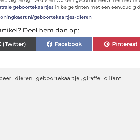
lvuldig terug. De dieren worden gecombineerd met neutrale 
trale geboortekaartjes
in beige tinten met een eenvoudig di
koningkaart.nl/geboortekaartjes-dieren
rtikel? Deel hem dan op:
X (Twitter)
Facebook
Pinterest
beer
,
dieren
,
geboortekaartje
,
giraffe
,
olifant