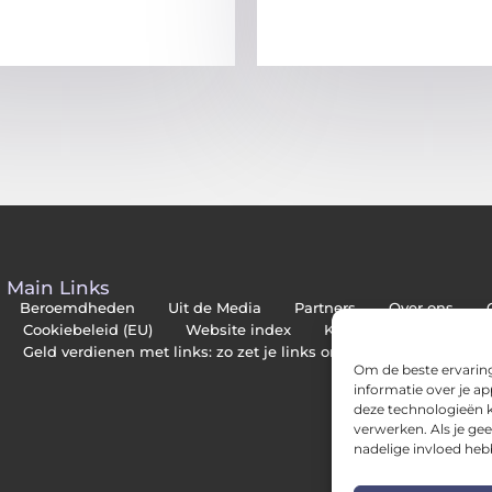
Main Links
Beroemdheden
Uit de Media
Partners
Over ons
Cookiebeleid (EU)
Website index
Kwalitatieve backlinks
Geld verdienen met links: zo zet je links om in inkomsten
Om de beste ervaring
informatie over je a
deze technologieën k
verwerken. Als je ge
nadelige invloed heb