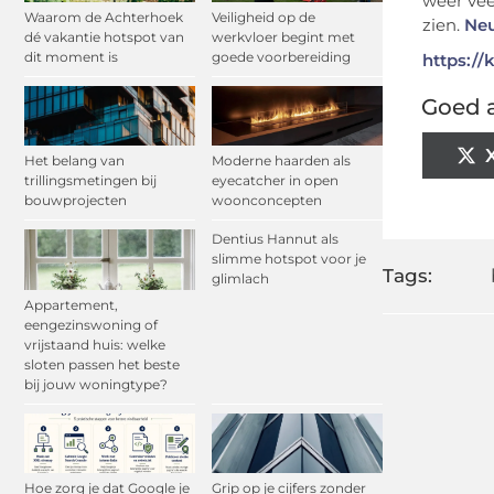
weer vee
Waarom de Achterhoek
Veiligheid op de
zien.
Neu
dé vakantie hotspot van
werkvloer begint met
dit moment is
goede voorbereiding
https://
Goed a
Het belang van
Moderne haarden als
trillingsmetingen bij
eyecatcher in open
bouwprojecten
woonconcepten
Dentius Hannut als
slimme hotspot voor je
Tags:
glimlach
Appartement,
eengezinswoning of
vrijstaand huis: welke
sloten passen het beste
bij jouw woningtype?
Hoe zorg je dat Google je
Grip op je cijfers zonder