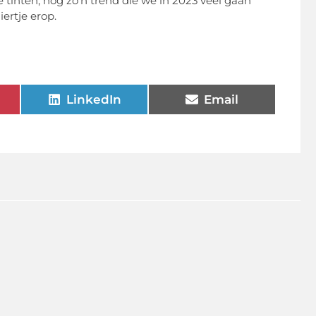
tinten, nog zo’n trend die we in 2023 veel gaan
ertje erop.
LinkedIn
Email