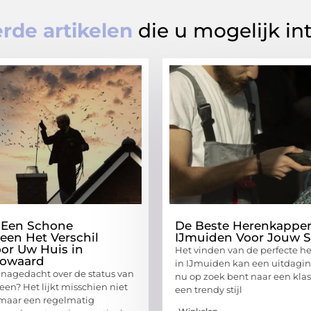
rde artikelen
die u mogelijk in
Een Schone
De Beste Herenkapper
een Het Verschil
IJmuiden Voor Jouw St
or Uw Huis in
Het vinden van de perfecte h
owaard
in IJmuiden kan een uitdaging
t nagedacht over de status van
nu op zoek bent naar een klass
een? Het lijkt misschien niet
een trendy stijl
 maar een regelmatig