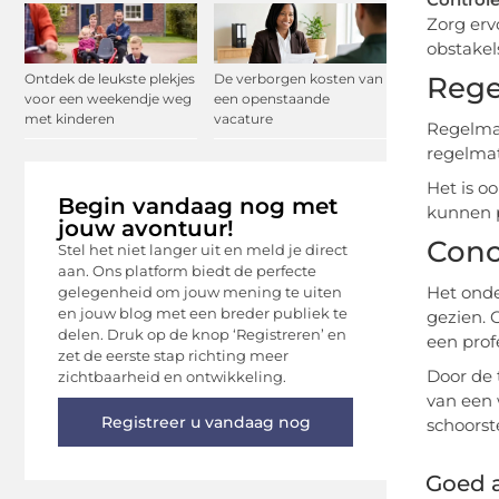
Zorg erv
obstakels
Ontdek de leukste plekjes
De verborgen kosten van
Rege
voor een weekendje weg
een openstaande
met kinderen
vacature
Regelmat
regelmat
Het is o
Begin vandaag nog met
kunnen p
jouw avontuur!
Conc
Stel het niet langer uit en meld je direct
aan. Ons platform biedt de perfecte
Het onde
gelegenheid om jouw mening te uiten
en jouw blog met een breder publiek te
gezien. 
delen. Druk op de knop ‘Registreren’ en
een prof
zet de eerste stap richting meer
Door de 
zichtbaarheid en ontwikkeling.
van een 
Registreer u vandaag nog
schoorst
Goed a