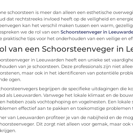
ne schoorsteen is meer dan alleen een esthetische overwegin
d dat rechtstreeks invloed heeft op de veiligheid en energie-
eenvegen kan het verschil maken tussen een warm, gezellig hu
bespreken we de rol van een
Schoorsteenveger in Leeuward
 praktische tips voor het onderhouden van een veilige en eff
ol van een Schoorsteenveger in 
orsteenveger in Leeuwarden heeft een unieke set vaardighede
t houden van je schoorsteen. Deze professionals zijn niet a
orstenen, maar ook in het identificeren van potentiële pro
nde ogen.
choorsteenvegers begrijpen de specifieke uitdagingen die 
tad als Leeuwarden. Vanwege het lokale klimaat en de bouws
n hebben zoals vochtophoping en vogelnesten. Een lokale 
blemen effectief aan te pakken en toekomstige problemen 
ner van Leeuwarden profiteer je van de nabijheid en de mo
choorsteenveger. Dit zorgt niet alleen voor gemak, maar ook v
krijgen.