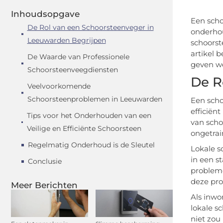
Inhoudsopgave
Een scho
De Rol van een Schoorsteenveger in
onderhou
Leeuwarden Begrijpen
schoorst
artikel 
De Waarde van Professionele
geven we
Schoorsteenveegdiensten
De R
Veelvoorkomende
Schoorsteenproblemen in Leeuwarden
Een scho
efficiën
Tips voor het Onderhouden van een
van scho
Veilige en Efficiënte Schoorsteen
ongetrai
Regelmatig Onderhoud is de Sleutel
Lokale s
in een s
Conclusie
probleme
deze pro
Meer Berichten
Als inwo
lokale s
niet zou 