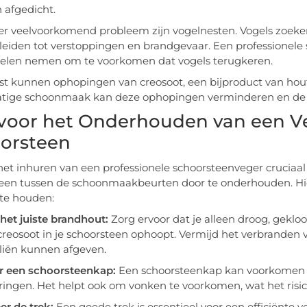
n afgedicht.
r veelvoorkomend probleem zijn vogelnesten. Vogels zoeke
leiden tot verstoppingen en brandgevaar. Een professionele
elen nemen om te voorkomen dat vogels terugkeren.
t kunnen ophopingen van creosoot, een bijproduct van hout
ige schoonmaak kan deze ophopingen verminderen en de ka
 voor het Onderhouden van een Vei
orsteen
et inhuren van een professionele schoorsteenveger cruciaal i
een tussen de schoonmaakbeurten door te onderhouden. Hier 
 te houden:
het juiste brandhout:
Zorg ervoor dat je alleen droog, geklo
creosoot in je schoorsteen ophoopt. Vermijd het verbranden 
liën kunnen afgeven.
er een schoorsteenkap:
Een schoorsteenkap kan voorkomen d
ingen. Het helpt ook om vonken te voorkomen, wat het risic
er de trek:
Een goede trek is essentieel voor een efficiënte 