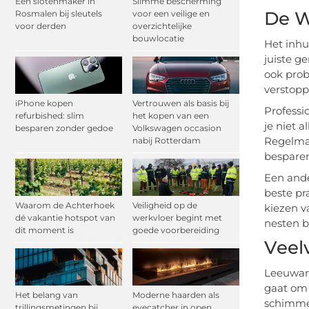
Een slotenmaker in
Slimme bescherming
De W
Rosmalen bij sleutels
voor een veilige en
voor derden
overzichtelijke
bouwlocatie
Het inhu
juiste g
ook prob
verstopp
iPhone kopen
Vertrouwen als basis bij
Professi
refurbished: slim
het kopen van een
je niet 
besparen zonder gedoe
Volkswagen occasion
Regelmat
nabij Rotterdam
besparen
Een ande
beste pr
Waarom de Achterhoek
Veiligheid op de
kiezen v
dé vakantie hotspot van
werkvloer begint met
nesten b
dit moment is
goede voorbereiding
Veel
Leeuward
gaat om 
Het belang van
Moderne haarden als
schimmel
trillingsmetingen bij
eyecatcher in open