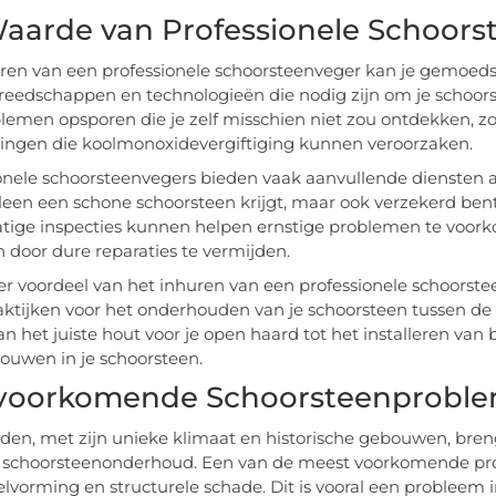
aarde van Professionele Schoors
ren van een professionele schoorsteenveger kan je gemoeds
ereedschappen en technologieën die nodig zijn om je schoor
lemen opsporen die je zelf misschien niet zou ontdekken, zo
ingen die koolmonoxidevergiftiging kunnen veroorzaken.
onele schoorsteenvegers bieden vaak aanvullende diensten aan
alleen een schone schoorsteen krijgt, maar ook verzekerd bent 
ige inspecties kunnen helpen ernstige problemen te voork
 door dure reparaties te vermijden.
r voordeel van het inhuren van een professionele schoorste
aktijken voor het onderhouden van je schoorsteen tussen de
an het juiste hout voor je open haard tot het installeren v
ouwen in je schoorsteen.
voorkomende Schoorsteenproble
en, met zijn unieke klimaat en historische gebouwen, breng
schoorsteenonderhoud. Een van de meest voorkomende prob
vorming en structurele schade. Dit is vooral een probleem 