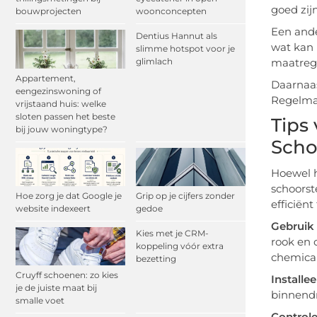
goed zij
bouwprojecten
woonconcepten
Een ande
Dentius Hannut als
wat kan 
slimme hotspot voor je
glimlach
maatreg
Appartement,
Daarnaas
eengezinswoning of
Regelmat
vrijstaand huis: welke
sloten passen het beste
Tips
bij jouw woningtype?
Scho
Hoewel h
schoorst
Hoe zorg je dat Google je
Grip op je cijfers zonder
efficiënt
website indexeert
gedoe
Gebruik 
Kies met je CRM-
rook en 
koppeling vóór extra
chemica
bezetting
Cruyff schoenen: zo kies
Installe
je de juiste maat bij
binnendr
smalle voet
Controle